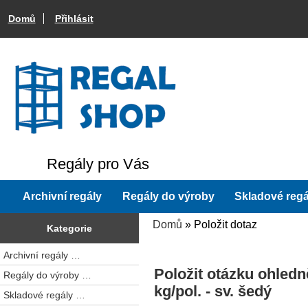
Domů
Přihlásit
Regály pro Vás
Archivní regály
Regály do výroby
Skladové regá
Domů
» Položit dotaz
Kategorie
Archivní regály …
Položit otázku ohled
Regály do výroby …
kg/pol. - sv. šedý
Skladové regály …