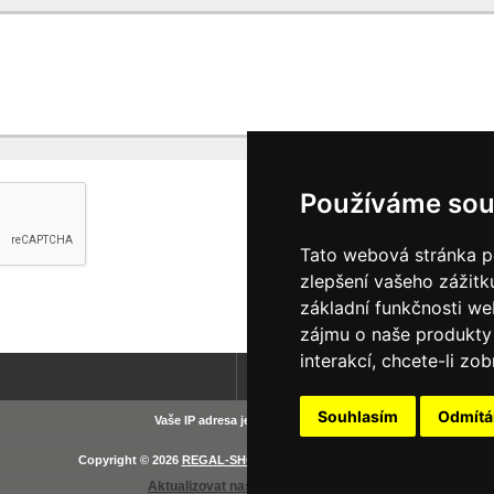
Používáme sou
Tato webová stránka po
zlepšení vašeho zážitku
základní funkčnosti w
zájmu o naše produkty 
interakcí
,
chcete-li zob
Domů
Souhlasím
Odmít
Vaše IP adresa je: 216.73.216.233
Copyright © 2026
REGAL-SHOP
. Provozováno na
Zen Cart
Aktualizovat nastavení Cookies