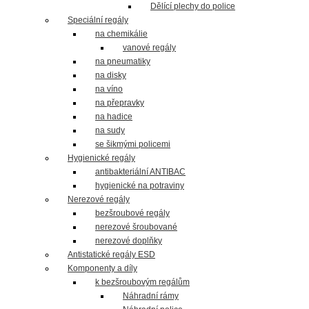
Dělící plechy do police
Speciální regály
na chemikálie
vanové regály
na pneumatiky
na disky
na víno
na přepravky
na hadice
na sudy
se šikmými policemi
Hygienické regály
antibakteriální ANTIBAC
hygienické na potraviny
Nerezové regály
bezšroubové regály
nerezové šroubované
nerezové doplňky
Antistatické regály ESD
Komponenty a díly
k bezšroubovým regálům
Náhradní rámy