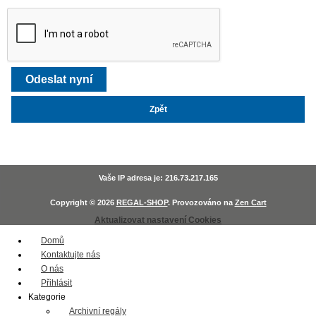
Zpět
Vaše IP adresa je: 216.73.217.165
Copyright © 2026
REGAL-SHOP
. Provozováno na
Zen Cart
Aktualizovat nastavení Cookies
Domů
Kontaktujte nás
O nás
Přihlásit
Kategorie
Archivní regály