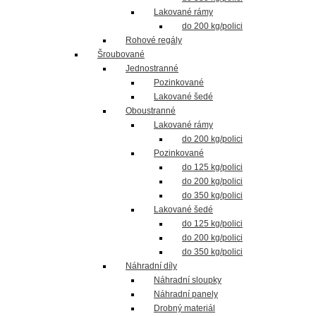
Lakované rámy
do 200 kg/polici
Rohové regály
Šroubované
Jednostranné
Pozinkované
Lakované šedé
Oboustranné
Lakované rámy
do 200 kg/polici
Pozinkované
do 125 kg/polici
do 200 kg/polici
do 350 kg/polici
Lakované šedé
do 125 kg/polici
do 200 kg/polici
do 350 kg/polici
Náhradní díly
Náhradní sloupky
Náhradní panely
Drobný materiál