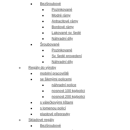
Bezšroubové
Pozinkované
Modré rámy
Antracitové rámy
Bordové rámy
Lakované sv. šedé
Náhradní díly
Šroubované
Pozinkované
Sv. šedé provedení
Náhradní díly
Regály do výroby
mobilní pracoviště
se šikmými policemi
náhradní police
nosnost 100 kg/polici
nosnost 200 kg/polici
s válečkovými lištami
s lomenou policí
plastové přepravky
Skladové regály
Bezšroubové