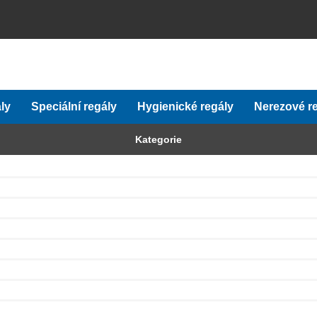
ly
Speciální regály
Hygienické regály
Nerezové r
Kategorie