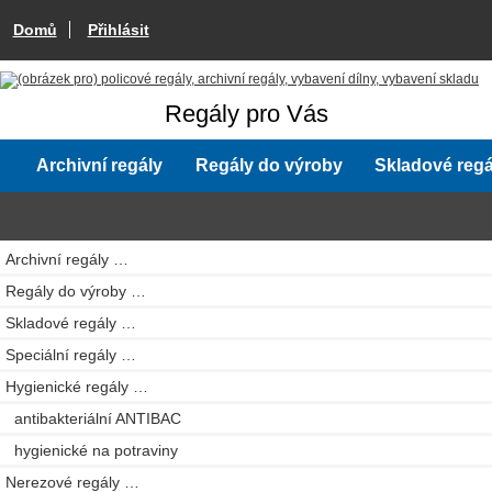
Domů
Přihlásit
Regály pro Vás
Archivní regály
Regály do výroby
Skladové regá
Archivní regály …
Regály do výroby …
Skladové regály …
Speciální regály …
Hygienické regály
…
antibakteriální ANTIBAC
hygienické na potraviny
Nerezové regály …