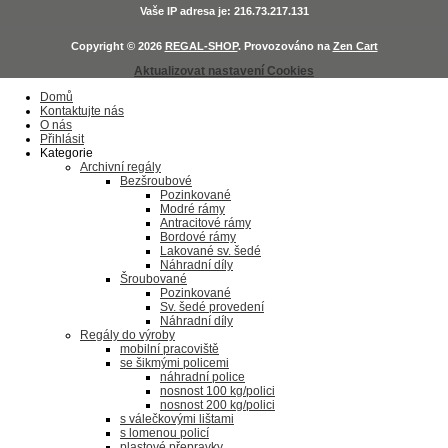
Vaše IP adresa je: 216.73.217.131
Copyright © 2026
REGAL-SHOP
. Provozováno na
Zen Cart
Aktualizovat nastavení Cookies
Domů
Kontaktujte nás
O nás
Přihlásit
Kategorie
Archivní regály
Bezšroubové
Pozinkované
Modré rámy
Antracitové rámy
Bordové rámy
Lakované sv. šedé
Náhradní díly
Šroubované
Pozinkované
Sv. šedé provedení
Náhradní díly
Regály do výroby
mobilní pracoviště
se šikmými policemi
náhradní police
nosnost 100 kg/polici
nosnost 200 kg/polici
s válečkovými lištami
s lomenou policí
plastové přepravky