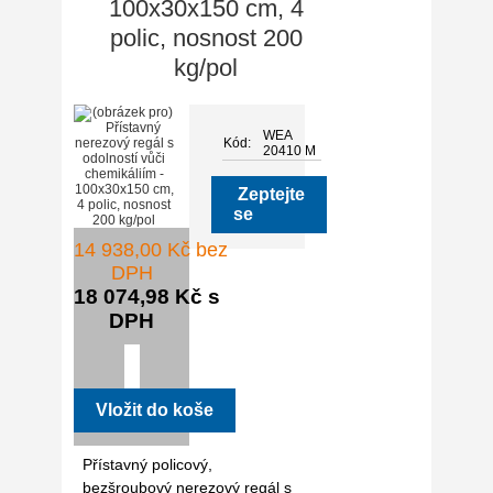
100x30x150 cm, 4
polic, nosnost 200
kg/pol
WEA
Kód:
20410 M
Zeptejte
se
14 938,00 Kč bez
DPH
18 074,98 Kč s
DPH
Přístavný policový,
bezšroubový nerezový regál s