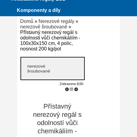
Komponenty a díly
Domů
»
Nerezové regály
»
nerezové šroubované
»
Přístavný nerezový regál s
odolností vůči chemikáliím -
100x30x150 cm, 4 polic,
nosnost 200 kg/pol
nerezové
šroubované
Zobrazeno 6/30
Přístavný
nerezový regál s
odolností vůči
chemikáliím -