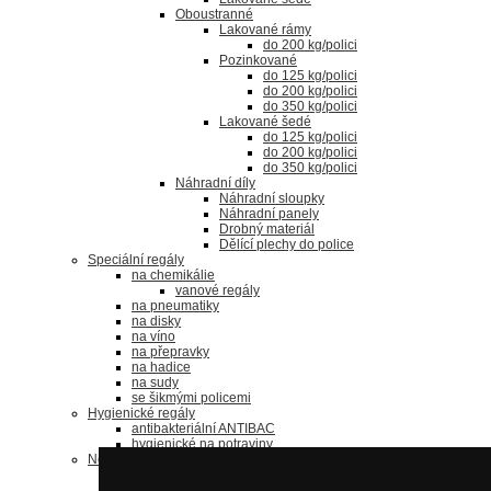
Oboustranné
Lakované rámy
do 200 kg/polici
Pozinkované
do 125 kg/polici
do 200 kg/polici
do 350 kg/polici
Lakované šedé
do 125 kg/polici
do 200 kg/polici
do 350 kg/polici
Náhradní díly
Náhradní sloupky
Náhradní panely
Drobný materiál
Dělící plechy do police
Speciální regály
na chemikálie
vanové regály
na pneumatiky
na disky
na víno
na přepravky
na hadice
na sudy
se šikmými policemi
Hygienické regály
antibakteriální ANTIBAC
hygienické na potraviny
Nerezové regály
bezšroubové regály
nerezové šroubované