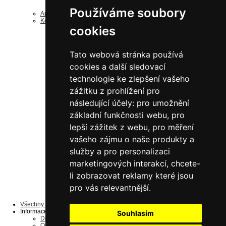
nerezové doplňky
Používáme soubory
Antistatické regály ESD
Komponenty a díly
cookies
k bezšroubovým regálům
Náhradní rámy
Náhradní police
Drobný materiál
Tato webová stránka používá
ke šroubovaným regálům
Drobný materiál
cookies a další sledovací
Náhradní police
Jednostranné sloupky
technologie ke zlepšení vašeho
Oboustranné sloupky
zážitku z prohlížení pro
Náhradní panely
náhradní police
následující účely:
pro umožnění
Pozinkované
do 125 kg/polici
základní funkčnosti webu
,
pro
do 190 kg/polici
lepší zážitek z webu
,
pro měření
do 200 kg/polici
do 240 kg/polici
vašeho zájmu o naše produkty a
do 330 kg/polici
do 350 kg/polici
služby a pro personalizaci
Lakované šedé
do 125 kg/polici
marketingových interakcí
,
chcete-
do 200 kg/polici
li zobrazovat reklamy které jsou
do 350 kg/polici
do 190 kg/polici
pro vás relevantnější
.
do 240 kg/polici
do 330 kg/polici
Všechny produkty ...
Informace
Souhlasím
Dopravní podmínky
Ochrana osobních údajů