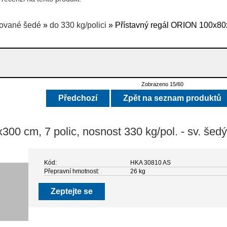
ované šedé
»
do 330 kg/polici
» Přístavný regál ORION 100x80
Zobrazeno 15/60
Předchozí
Zpět na seznam produktů
00 cm, 7 polic, nosnost 330 kg/pol. - sv. šedý
Kód:
HKA 30810 AS
Přepravní hmotnost:
26 kg
Zeptejte se