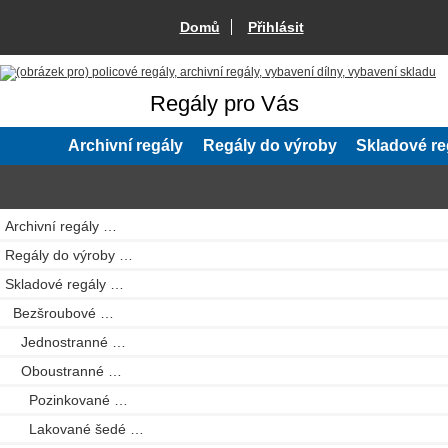
Domů
Přihlásit
Regály pro Vás
Archivní regály
Regály do výroby
Skladové re
Archivní regály …
Regály do výroby …
Skladové regály
…
Bezšroubové
…
Jednostranné …
Oboustranné
…
Pozinkované …
Lakované šedé
…