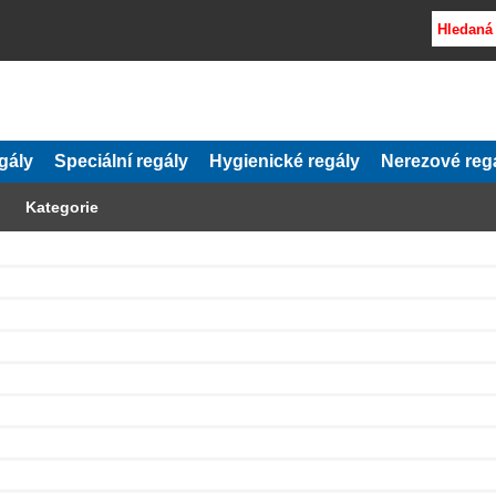
gály
Speciální regály
Hygienické regály
Nerezové reg
Kategorie