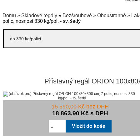
Domů
»
Skladové regály
»
Bezšroubové
»
Oboustranné
»
Lak
polic, nosnost 330 kg/pol. - sv. šedý
do 330 kg/polici
Přístavný regál ORION 100x80x3
15 590,00 Kč bez DPH
18 863,90 Kč s DPH