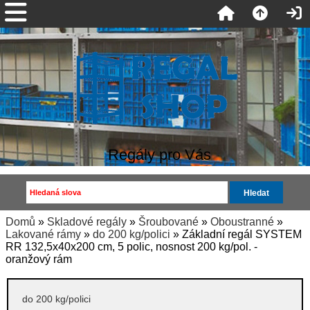
Regály pro Vás
Domů
»
Skladové regály
»
Šroubované
»
Oboustranné
»
Lakované rámy
»
do 200 kg/polici
» Základní regál SYSTEM
RR 132,5x40x200 cm, 5 polic, nosnost 200 kg/pol. -
oranžový rám
do 200 kg/polici