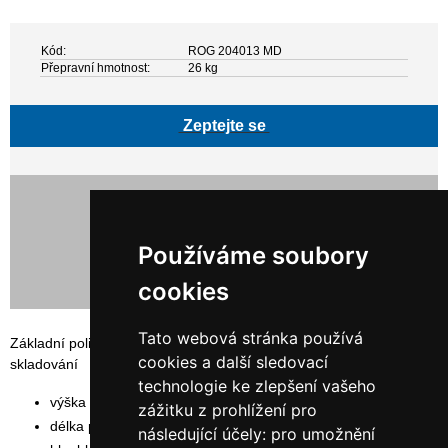
Kód:
ROG 204013 MD
Přepravní hmotnost:
26 kg
Zeptejte se
15 496,00 Kč bez DPH
18 750,16 Kč s DPH
Používáme soubory
cookies
Tato webová stránka používá
Základní policový, bezšroubovaný regál SYSTEM RR vhodný pro
cookies a další sledovací
skladování
technologie ke zlepšení vašeho
výška rámu: 200 cm
zážitku z prohlížení pro
délka polic: 132,5 cm
následující účely:
pro umožnění