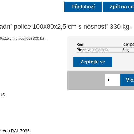
Předchozí
Zpět na s
adní police 100x80x2,5 cm s nosností 330 kg -
Kód:
K 0100
Přepravní hmotnost:
6 kg
Zeptejte se
LUS
barvou RAL 7035