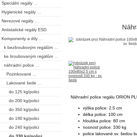
Speciální regály …
Hygienické regály …
Nerezové regály …
Náhr
Antistatické regály ESD
Komponenty a díly
…
k bezšroubovým regálům …
ke šroubovaným regálům …
náhradní police
…
Pozinkované …
Lakované šedé
…
do 125 kg/polici
Náhradní police regálu ORION P
do 200 kg/polici
výška police: 2,5 cm
do 350 kg/polici
délka police: 100 cm
do 190 kg/polici
hloubka police: 80 cm
nosnost police: 330 kg
do 240 kg/polici
police lakované sv. šedou 
do 330 kg/polici