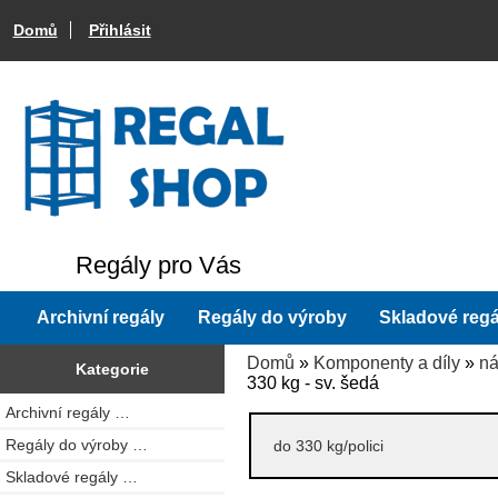
Domů
Přihlásit
Regály pro Vás
Archivní regály
Regály do výroby
Skladové regá
Domů
»
Komponenty a díly
»
ná
Kategorie
330 kg - sv. šedá
Archivní regály …
Regály do výroby …
do 330 kg/polici
Skladové regály …