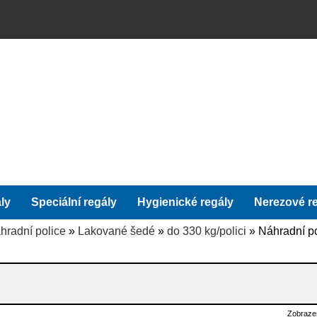
ly
Speciální regály
Hygienické regály
Nerezové r
hradní police
»
Lakované šedé
»
do 330 kg/polici
» Náhradní po
Zobraze