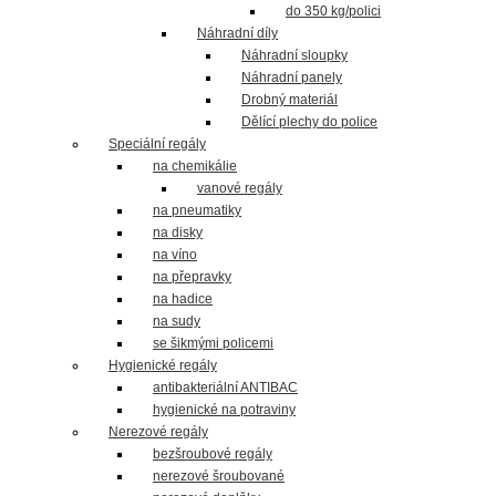
do 350 kg/polici
Náhradní díly
Náhradní sloupky
Náhradní panely
Drobný materiál
Dělící plechy do police
Speciální regály
na chemikálie
vanové regály
na pneumatiky
na disky
na víno
na přepravky
na hadice
na sudy
se šikmými policemi
Hygienické regály
antibakteriální ANTIBAC
hygienické na potraviny
Nerezové regály
bezšroubové regály
nerezové šroubované