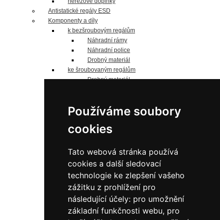
nerezové doplňky
Antistatické regály ESD
Komponenty a díly
k bezšroubovým regálům
Náhradní rámy
Náhradní police
Drobný materiál
ke šroubovaným regálům
Drobný materiál
Náhradní police
Jednostranné sloupky
Používáme soubory
Oboustranné sloupky
Náhradní panely
cookies
náhradní police
Pozinkované
do 125 kg/polici
Tato webová stránka používá
do 190 kg/polici
cookies a další sledovací
do 200 kg/polici
technologie ke zlepšení vašeho
do 240 kg/polici
zážitku z prohlížení pro
do 330 kg/polici
do 350 kg/polici
následující účely:
pro umožnění
Lakované šedé
základní funkčnosti webu
,
pro
do 125 kg/polici