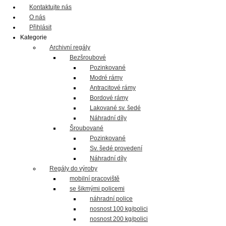
Kontaktujte nás
O nás
Přihlásit
Kategorie
Archivní regály
Bezšroubové
Pozinkované
Modré rámy
Antracitové rámy
Bordové rámy
Lakované sv. šedé
Náhradní díly
Šroubované
Pozinkované
Sv. šedé provedení
Náhradní díly
Regály do výroby
mobilní pracoviště
se šikmými policemi
náhradní police
nosnost 100 kg/polici
nosnost 200 kg/polici