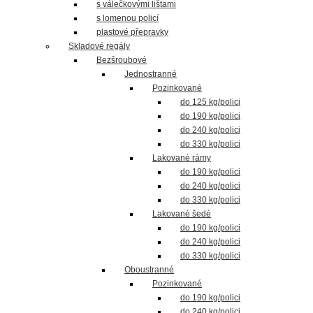
s válečkovými lištami
s lomenou policí
plastové přepravky
Skladové regály
Bezšroubové
Jednostranné
Pozinkované
do 125 kg/polici
do 190 kg/polici
do 240 kg/polici
do 330 kg/polici
Lakované rámy
do 190 kg/polici
do 240 kg/polici
do 330 kg/polici
Lakované šedé
do 190 kg/polici
do 240 kg/polici
do 330 kg/polici
Oboustranné
Pozinkované
do 190 kg/polici
do 240 kg/polici