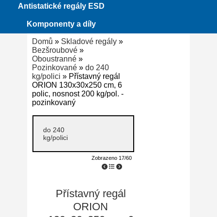
Antistatické regály ESD
Komponenty a díly
Domů
»
Skladové regály
»
Bezšroubové
»
Oboustranné
»
Pozinkované
»
do 240
kg/polici
» Přístavný regál
ORION 130x30x250 cm, 6
polic, nosnost 200 kg/pol. -
pozinkovaný
do 240
kg/polici
Zobrazeno 17/60
Přístavný regál
ORION