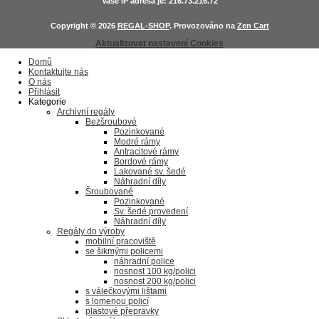
Vaše IP adresa je: 216.73.216.72
Copyright © 2026
REGAL-SHOP
. Provozováno na
Zen Cart
Aktualizovat nastavení Cookies
Domů
Kontaktujte nás
O nás
Přihlásit
Kategorie
Archivní regály
Bezšroubové
Pozinkované
Modré rámy
Antracitové rámy
Bordové rámy
Lakované sv. šedé
Náhradní díly
Šroubované
Pozinkované
Sv. šedé provedení
Náhradní díly
Regály do výroby
mobilní pracoviště
se šikmými policemi
náhradní police
nosnost 100 kg/polici
nosnost 200 kg/polici
s válečkovými lištami
s lomenou policí
plastové přepravky