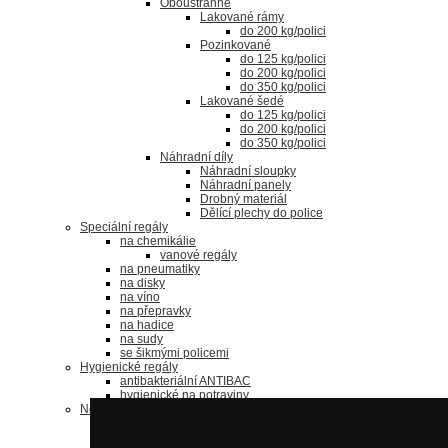
Oboustranné
Lakované rámy
do 200 kg/polici
Pozinkované
do 125 kg/polici
do 200 kg/polici
do 350 kg/polici
Lakované šedé
do 125 kg/polici
do 200 kg/polici
do 350 kg/polici
Náhradní díly
Náhradní sloupky
Náhradní panely
Drobný materiál
Dělící plechy do police
Speciální regály
na chemikálie
vanové regály
na pneumatiky
na disky
na víno
na přepravky
na hadice
na sudy
se šikmými policemi
Hygienické regály
antibakteriální ANTIBAC
hygienické na potraviny
Nerezové regály
bezšroubové regály
nerezové šroubované