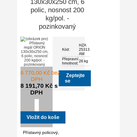
130x30x250 cm, 6
polic, nosnost 200
kg/pol. -
pozinkovaný
HZA
Kód:
25313
AM
Přepravní
26 kg
hmotnost:
6 770,00 Kč bez
Zeptejte
DPH
se
8 191,70 Kč s
DPH
Přístavný policový,