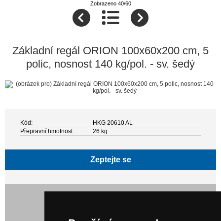
Zobrazeno 40/60
Základní regál ORION 100x60x200 cm, 5
polic, nosnost 140 kg/pol. - sv. šedý
Kód:
HKG 20610 AL
Přepravní hmotnost:
26 kg
Zeptejte se
7 745,00 Kč bez DPH
9 371,45 Kč s DPH