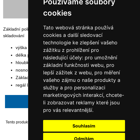
Používáme soubory
cookies
Tato webová stránka používá
Základní policový, bezšroubový regál ORION PLUS vhodný pro
cookies a další sledovací
skladování
technologie ke zlepšení vašeho
výška rámu: 200 cm
zážitku z prohlížení pro
délka polic: 100 cm
následující účely:
pro umožnění
hloubka polic: 60 cm
základní funkčnosti webu
,
pro
nosnost police: 140 kg
lepší zážitek z webu
,
pro měření
Základní modul
vašeho zájmu o naše produkty a
regál lakovaný sv. šedou barvou RAL 7035
služby a pro personalizaci
marketingových interakcí
,
chcete-
Napsat recenzi
li zobrazovat reklamy které jsou
pro vás relevantnější
.
Tento produkt byl přidán do našeho katalogu dne Monday 06 January, 2014.
Souhlasím
Odmítám