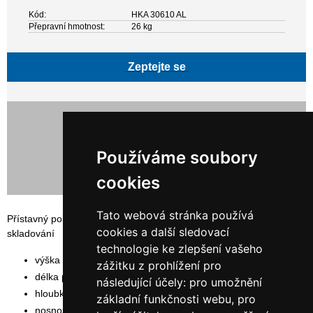
Kód:
HKA 30610 AL
Přepravní hmotnost:
26 kg
Zeptejte se
7 158,00 Kč bez DPH
8 661,18 Kč s DPH
Používáme soubory
cookies
Tato webová stránka používá
Přístavný policový, bezšroubový regál ORION PLUS vhodný pro
cookies a další sledovací
skladování
technologie ke zlepšení vašeho
výška rámu: 300 cm
zážitku z prohlížení pro
délka polic: 100 cm
následující účely:
pro umožnění
hloubka polic: 60 cm
základní funkčnosti webu
,
pro
nosnost police: 140 kg