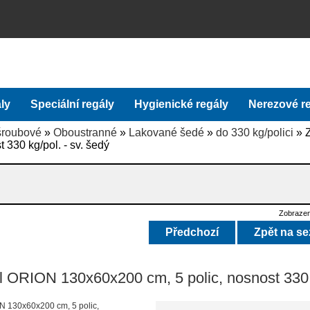
ly
Speciální regály
Hygienické regály
Nerezové r
šroubové
»
Oboustranné
»
Lakované šedé
»
do 330 kg/polici
» 
 330 kg/pol. - sv. šedý
Zobrazen
Předchozí
Zpět na s
l ORION 130x60x200 cm, 5 polic, nosnost 330 k