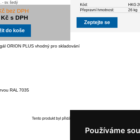
Kód:
HKG 2
 Kč bez DPH
Přepravní hmotnost:
26 kg
3 Kč s DPH
Zeptejte se
regál ORION PLUS vhodný pro skladování
arvou RAL 7035
Tento produkt byl přidán do našeho katalogu dne Monday 06 Ja
Používáme sou