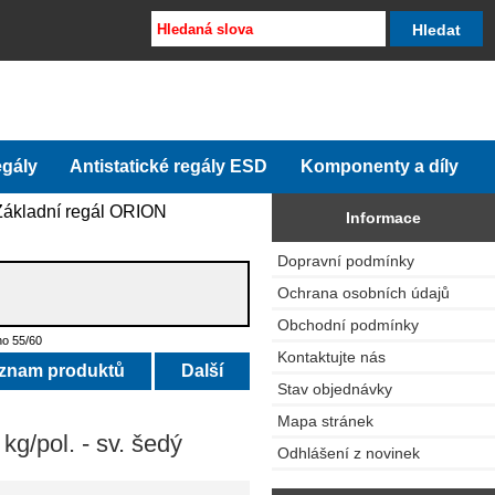
egály
Antistatické regály ESD
Komponenty a díly
Základní regál ORION
Informace
Dopravní podmínky
Ochrana osobních údajů
Obchodní podmínky
o 55/60
Kontaktujte nás
eznam produktů
Další
Stav objednávky
Mapa stránek
g/pol. - sv. šedý
Odhlášení z novinek