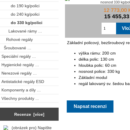
do 190 kg/polici
12 773,00
do 240 kg/polici
15 455,3
do 330 kg/polici
Lakované rámy …
Rohové regály
Základní policový, bezšroubový 
Šroubované …
výška rámu: 200 cm
Speciální regály …
délka polic: 130 cm
Hygienické regály …
hloubka polic: 60 cm
nosnost police: 330 kg
Nerezové regály …
Základní modul
Antistatické regály ESD
regál lakovaný sv. šedou b
Komponenty a díly …
Všechny produkty ...
Napsat recenzi
Recenze [více]