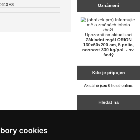
0613 AS
Oznámení
Upozornit na aktualizaci
Základní regál ORION
130x60x200 cm, 5 polic,
nosnost 330 kg/pol. - sv.
šedý
Kdo je připojen
Aktuálně jsou 6 hosté online.
Hledat na
nuary, 2014.
bory cookies