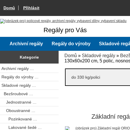
Domů
Přihlásit
Regály pro Vás
Archivní regály
Regály do výroby
Skladové regá
Domů
»
Skladové regály
»
Bez
Kategorie
130x60x200 cm, 5 polic, nosnost
Archivní regály …
Regály do výroby …
do 330 kg/polici
Skladové regály
…
Bezšroubové
…
Jednostranné …
Oboustranné
…
Základní regá
Pozinkované …
Lakované šedé
…