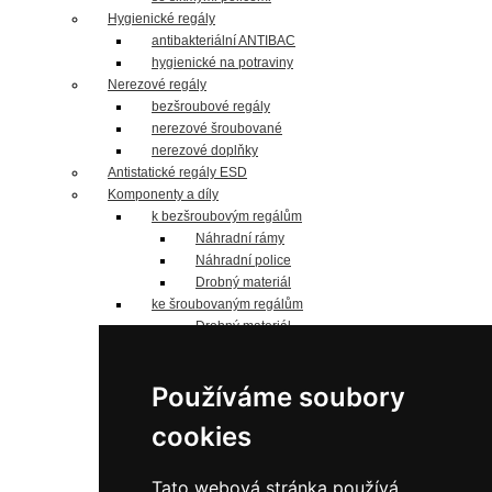
Hygienické regály
antibakteriální ANTIBAC
hygienické na potraviny
Nerezové regály
bezšroubové regály
nerezové šroubované
nerezové doplňky
Antistatické regály ESD
Komponenty a díly
k bezšroubovým regálům
Náhradní rámy
Náhradní police
Drobný materiál
ke šroubovaným regálům
Drobný materiál
Náhradní police
Jednostranné sloupky
Používáme soubory
Oboustranné sloupky
Náhradní panely
cookies
náhradní police
Pozinkované
do 125 kg/polici
Tato webová stránka používá