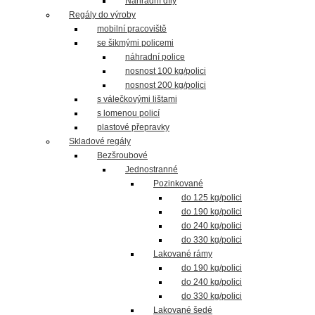
Náhradní díly
Regály do výroby
mobilní pracoviště
se šikmými policemi
náhradní police
nosnost 100 kg/polici
nosnost 200 kg/polici
s válečkovými lištami
s lomenou policí
plastové přepravky
Skladové regály
Bezšroubové
Jednostranné
Pozinkované
do 125 kg/polici
do 190 kg/polici
do 240 kg/polici
do 330 kg/polici
Lakované rámy
do 190 kg/polici
do 240 kg/polici
do 330 kg/polici
Lakované šedé