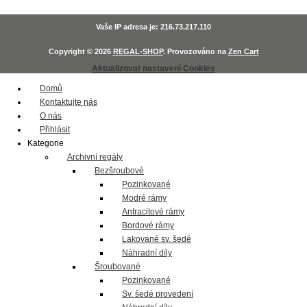
Vaše IP adresa je: 216.73.217.110
Copyright © 2026
REGAL-SHOP
. Provozováno na
Zen Cart
Aktualizovat nastavení Cookies
Domů
Kontaktujte nás
O nás
Přihlásit
Kategorie
Archivní regály
Bezšroubové
Pozinkované
Modré rámy
Antracitové rámy
Bordové rámy
Lakované sv. šedé
Náhradní díly
Šroubované
Pozinkované
Sv. šedé provedení