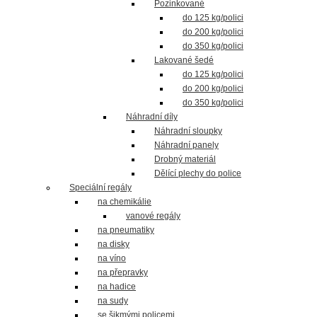
Pozinkované
do 125 kg/polici
do 200 kg/polici
do 350 kg/polici
Lakované šedé
do 125 kg/polici
do 200 kg/polici
do 350 kg/polici
Náhradní díly
Náhradní sloupky
Náhradní panely
Drobný materiál
Dělící plechy do police
Speciální regály
na chemikálie
vanové regály
na pneumatiky
na disky
na víno
na přepravky
na hadice
na sudy
se šikmými policemi