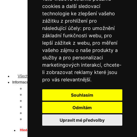
do 190 kg/polici
cookies a další sledovací
do 200 kg/polici
technologie ke zlepšení vašeho
do 240 kg/polici
zážitku z prohlížení pro
do 330 kg/polici
do 350 kg/polici
následující účely:
pro umožnění
Lakované šedé
základní funkčnosti webu
,
pro
do 125 kg/polici
lepší zážitek z webu
,
pro měření
do 200 kg/polici
vašeho zájmu o naše produkty a
do 350 kg/polici
služby a pro personalizaci
do 190 kg/polici
do 240 kg/polici
marketingových interakcí
,
chcete-
do 330 kg/polici
li zobrazovat reklamy které jsou
Všechny produkty ...
pro vás relevantnější
.
Informace
Dopravní podmínky
Ochrana osobních údajů
Souhlasím
Obchodní podmínky
Dostupnost
Odmítám
Mapa stránek
Odhlášení z novinek
Upravit mé předvolby