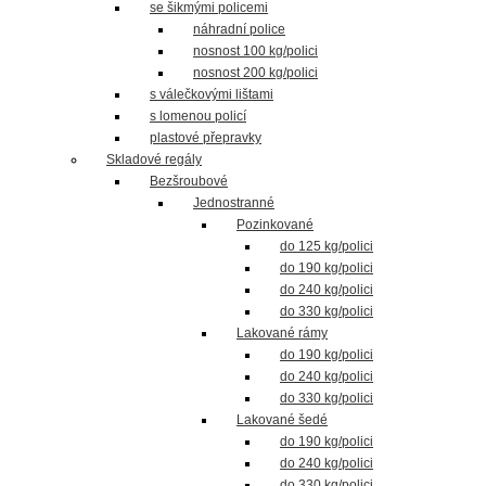
se šikmými policemi
náhradní police
nosnost 100 kg/polici
nosnost 200 kg/polici
s válečkovými lištami
s lomenou policí
plastové přepravky
Skladové regály
Bezšroubové
Jednostranné
Pozinkované
do 125 kg/polici
do 190 kg/polici
do 240 kg/polici
do 330 kg/polici
Lakované rámy
do 190 kg/polici
do 240 kg/polici
do 330 kg/polici
Lakované šedé
do 190 kg/polici
do 240 kg/polici
do 330 kg/polici