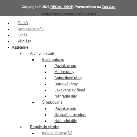
Copyright © 2026
REGAL-SHOP
. Provozováno na
Zen Cart
Aktualizovat nastavení Cookies
Domů
Kontaktujte nás
O nás
Přihlásit
Kategorie
Archivní regály
Bezšroubové
Pozinkované
Modré rámy
Antracitové rámy
Bordové rámy
Lakované sv. šedé
Náhradní díly
Šroubované
Pozinkované
Sv. šedé provedení
Náhradní díly
Regály do výroby
mobilní pracoviště