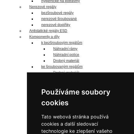
hygienické na potraviny
Nerezové regály
bezšroubové regály
nerezové šroubované
nerezové doplňky
Antistatické regály ESD
Komponenty a díly
k bezšroubovým regálům
Náhradní rámy
Náhradní police
Drobný materiál
ke šroubovaným regálům
Drobný materiál
Náhradní police
Jednostranné sloupky
Používáme soubory
Oboustranné sloupky
Náhradní panely
cookies
náhradní police
Pozinkované
do 125 kg/polici
Tato webová stránka používá
do 190 kg/polici
cookies a další sledovací
do 200 kg/polici
technologie ke zlepšení vašeho
do 240 kg/polici