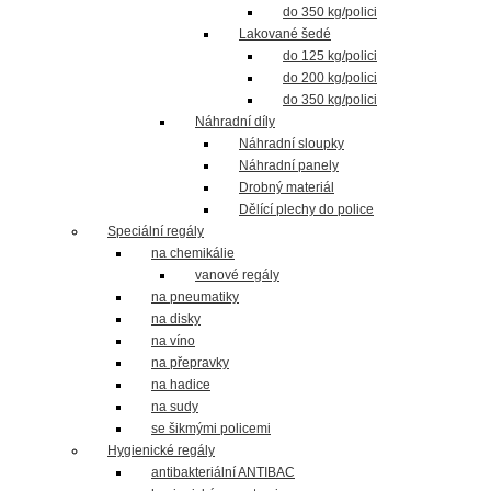
do 350 kg/polici
Lakované šedé
do 125 kg/polici
do 200 kg/polici
do 350 kg/polici
Náhradní díly
Náhradní sloupky
Náhradní panely
Drobný materiál
Dělící plechy do police
Speciální regály
na chemikálie
vanové regály
na pneumatiky
na disky
na víno
na přepravky
na hadice
na sudy
se šikmými policemi
Hygienické regály
antibakteriální ANTIBAC