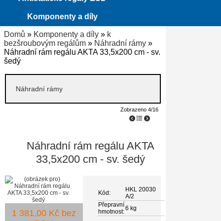
Komponenty a díly
Domů
»
Komponenty a díly
»
k
bezšroubovým regálům
»
Náhradní rámy
»
Náhradní rám regálu AKTA 33,5x200 cm - sv.
šedý
Náhradní rámy
Zobrazeno 4/16
Náhradní rám regálu AKTA
33,5x200 cm - sv. šedý
HKL 20030
Kód:
A/2
Přepravní
6 kg
1 381,00 Kč bez
hmotnost: