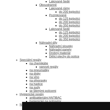
Lakované šedé
Oboustranné
Lakované rámy
do 200 kg/polici
Pozinkované
do 125 kg/polici
do 200 kg/polici
do 350 kg/polici
Lakované šedé
do 125 kg/polici
do 200 kg/polici
do 350 kg/polici
Náhradní díly
Náhradní sloupky
Náhradní panely
Drobný materiál
Dělící plechy do police
Speciální regály
na chemikálie
vanové regály
na pneumatiky
na disky
na víno
na přepravky
na hadice
na sudy
se šikmými policemi
Hygienické regály
antibakteriální ANTIBAC
hygienické na potraviny
Nerezové regály
bezšroubové regály