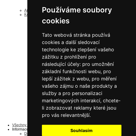
nerezové šroubované
nerezové doplňky
Používáme soubory
Antistatické regály ESD
Komponenty a díly
cookies
k bezšroubovým regálům
Náhradní rámy
Náhradní police
Drobný materiál
Tato webová stránka používá
ke šroubovaným regálům
Drobný materiál
cookies a další sledovací
Náhradní police
technologie ke zlepšení vašeho
Jednostranné sloupky
Oboustranné sloupky
zážitku z prohlížení pro
Náhradní panely
náhradní police
následující účely:
pro umožnění
Pozinkované
do 125 kg/polici
základní funkčnosti webu
,
pro
do 190 kg/polici
lepší zážitek z webu
,
pro měření
do 200 kg/polici
do 240 kg/polici
vašeho zájmu o naše produkty a
do 330 kg/polici
do 350 kg/polici
služby a pro personalizaci
Lakované šedé
marketingových interakcí
,
chcete-
do 125 kg/polici
do 200 kg/polici
li zobrazovat reklamy které jsou
do 350 kg/polici
do 190 kg/polici
pro vás relevantnější
.
do 240 kg/polici
do 330 kg/polici
Všechny produkty ...
Informace
Souhlasím
Dopravní podmínky