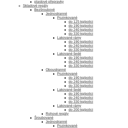
plastové přepravky
Skladové regály
Bezšroubové
Jednostranné
Pozinkované
do 125 kg/polici
do 190 kg/polici
do 240 kg/polici
do 330 kg/polici
Lakované rámy
do 190 kg/polici
do 240 kg/polici
do 330 kg/polici
Lakované šedé
do 190 kg/polici
do 240 kg/polici
do 330 kg/polici
Oboustranné
Pozinkované
do 190 kg/polici
do 240 kg/polici
do 330 kg/polici
Lakované šedé
do 190 kg/polici
do 240 kg/polici
do 330 kg/polici
Lakované rámy
do 200 kg/polici
Rohové regály
Šroubované
Jednostranné
Pozinkované