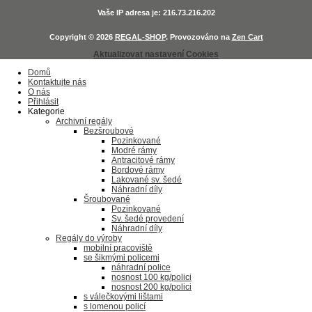
Vaše IP adresa je: 216.73.216.202
Copyright © 2026
REGAL-SHOP
. Provozováno na
Zen Cart
Aktualizovat nastavení Cookies
Domů
Kontaktujte nás
O nás
Přihlásit
Kategorie
Archivní regály
Bezšroubové
Pozinkované
Modré rámy
Antracitové rámy
Bordové rámy
Lakované sv. šedé
Náhradní díly
Šroubované
Pozinkované
Sv. šedé provedení
Náhradní díly
Regály do výroby
mobilní pracoviště
se šikmými policemi
náhradní police
nosnost 100 kg/polici
nosnost 200 kg/polici
s válečkovými lištami
s lomenou policí