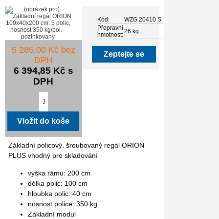
Kód:
WZG 20410 S
Přepravní
26 kg
hmotnost:
5 285,00 Kč bez
Zeptejte se
DPH
6 394,85 Kč s
DPH
Základní policový, šroubovaný regál ORION
PLUS vhodný pro skladování
výška rámu: 200 cm
délka polic: 100 cm
hloubka polic: 40 cm
nosnost police: 350 kg
Základní modul