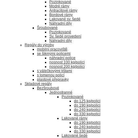
Pozinkované
Modré rámy
Antracitové rámy
Bordové rámy
Lakované sv. šedé
Náhradní díly
Šroubované
Pozinkované
Sv. šedé provedení
Náhradní díly
Regály do výroby
mobilní pracoviště
se šikmými policemi
náhradní police
nosnost 100 kg/polici
nosnost 200 kg/polici
s válečkovými lištami
s lomenou policí
plastové přepravky
Skladové regály
Bezšroubové
Jednostranné
Pozinkované
do 125 kg/polici
do 190 kg/polici
do 240 kg/polici
do 330 kg/polici
Lakované rámy
do 190 kg/polici
do 240 kg/polici
do 330 kg/polici
Lakované šedé