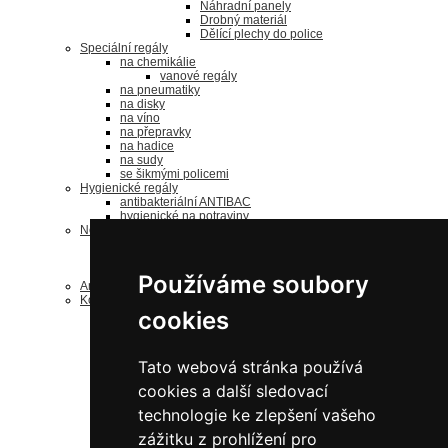
Náhradní panely
Drobný materiál
Dělící plechy do police
Speciální regály
na chemikálie
vanové regály
na pneumatiky
na disky
na víno
na přepravky
na hadice
na sudy
se šikmými policemi
Hygienické regály
antibakteriální ANTIBAC
hygienické na potraviny
Nerezové regály
bezšroubové regály
nerezové šroubované
nerezové doplňky
Používáme soubory
Antistatické regály ESD
Komponenty a díly
cookies
k bezšroubovým regálům
Náhradní rámy
Náhradní police
Drobný materiál
Tato webová stránka používá
ke šroubovaným regálům
Drobný materiál
cookies a další sledovací
Náhradní police
Jednostranné sloupky
technologie ke zlepšení vašeho
Oboustranné sloupky
zážitku z prohlížení pro
Náhradní panely