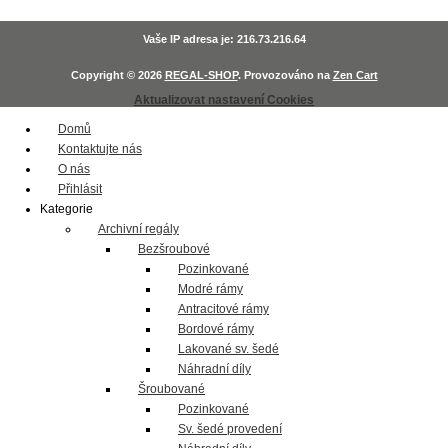
Vaše IP adresa je: 216.73.216.64
Copyright © 2026
REGAL-SHOP
. Provozováno na
Zen Cart
Aktualizovat nastavení Cookies
Domů
Kontaktujte nás
O nás
Přihlásit
Kategorie
Archivní regály
Bezšroubové
Pozinkované
Modré rámy
Antracitové rámy
Bordové rámy
Lakované sv. šedé
Náhradní díly
Šroubované
Pozinkované
Sv. šedé provedení