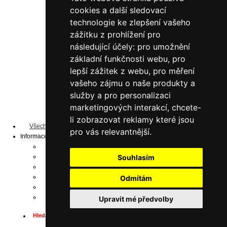
do 190 kg/polici
cookies a další sledovací
do 200 kg/polici
technologie ke zlepšení vašeho
do 240 kg/polici
zážitku z prohlížení pro
do 330 kg/polici
do 350 kg/polici
následující účely:
pro umožnění
Lakované šedé
základní funkčnosti webu
,
pro
do 125 kg/polici
lepší zážitek z webu
,
pro měření
do 200 kg/polici
vašeho zájmu o naše produkty a
do 350 kg/polici
služby a pro personalizaci
do 190 kg/polici
do 240 kg/polici
marketingových interakcí
,
chcete-
do 330 kg/polici
li zobrazovat reklamy které jsou
Všechny produkty ...
pro vás relevantnější
.
Informace
Dopravní podmínky
Ochrana osobních údajů
Souhlasím
Obchodní podmínky
Dostupnost
Odmítám
Mapa stránek
Odhlášení z novinek
Upravit mé předvolby