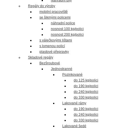
Náhradní díly
Regály do výroby
mobilní pracoviště
se šikmými policemi
náhradní police
nosnost 100 kg/polici
nosnost 200 kg/polici
s válečkovými lištami
s lomenou policí
plastové přepravky
Skladové regály
Bezšroubové
Jednostranné
Pozinkované
do 125 kg/polici
do 190 kg/polici
do 240 kg/polici
do 330 kg/polici
Lakované rámy
do 190 kg/polici
do 240 kg/polici
do 330 kg/polici
Lakované šedé