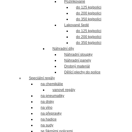
Pozinkované
do 125 kg/polici
do 200 kg/polici
do 350 kg/polici
Lakované šedé
do 125 kg/polici
do 200 kg/polici
do 350 kg/polici
Náhradní díly
Náhradní sloupky
Náhradní panely
Drobný materiál
Dělící plechy do police
Speciální regály
na chemikálie
vanové regály
na pneumatiky
na disky
na víno
na přepravky
na hadice
na sudy
se šikmými policemi