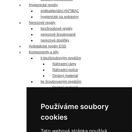
Hygienické regály
antibakteriální ANTIBAC
hygienické na potraviny
Nerezové regály
bezšroubové regály
nerezové šroubované
nerezové doplňky
Antistatické regály ESD
Komponenty a díly
k bezšroubovým regálům
Náhradní rámy
Náhradní police
Drobný materiál
ke šroubovaným regálům
Drobný materiál
Náhradní police
Jednostranné sloupky
Používáme soubory
Oboustranné sloupky
Náhradní panely
cookies
náhradní police
Pozinkované
do 125 kg/polici
Tato webová stránka používá