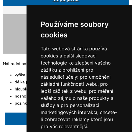
917,00 Kč bez DPH
Používáme soubory
1 109,57 Kč s DPH
cookies
Tato webová stránka používá
cookies a další sledovací
technologie ke zlepšení vašeho
Náhradní police regálu ORION PLUS
zážitku z prohlížení pro
výška police: 300 cm
následující účely:
pro umožnění
délka police: 130 cm
základní funkčnosti webu
,
pro
hloubka police: 60 cm
lepší zážitek z webu
,
pro měření
nosnost police: 350 kg
vašeho zájmu o naše produkty a
pozinkované provedení
služby a pro personalizaci
marketingových interakcí
,
chcete-
Napsat recenzi
li zobrazovat reklamy které jsou
pro vás relevantnější
.