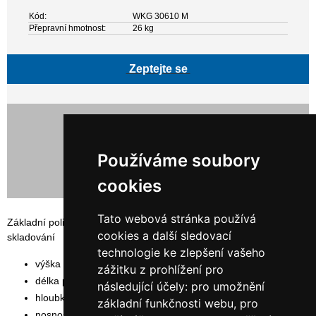
Kód:
WKG 30610 M
Přepravní hmotnost:
26 kg
Zeptejte se
9 377,00 Kč bez DPH
11 346,17 Kč s DPH
Používáme soubory
cookies
Tato webová stránka používá
Základní policový, šroubovaný regál ORION PLUS vhodný pro
cookies a další sledovací
skladování
technologie ke zlepšení vašeho
výška rámu: 300 cm
zážitku z prohlížení pro
délka polic: 100 cm
následující účely:
pro umožnění
hloubka polic: 60 cm
základní funkčnosti webu
,
pro
nosnost police: 200 kg