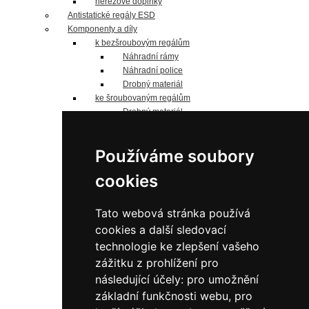
nerezové doplňky
Antistatické regály ESD
Komponenty a díly
k bezšroubovým regálům
Náhradní rámy
Náhradní police
Drobný materiál
ke šroubovaným regálům
Drobný materiál
Náhradní police
Jednostranné sloupky
Používáme soubory
Oboustranné sloupky
Náhradní panely
cookies
náhradní police
Pozinkované
do 125 kg/polici
Tato webová stránka používá
do 190 kg/polici
cookies a další sledovací
do 200 kg/polici
technologie ke zlepšení vašeho
do 240 kg/polici
zážitku z prohlížení pro
do 330 kg/polici
do 350 kg/polici
následující účely:
pro umožnění
Lakované šedé
základní funkčnosti webu
,
pro
do 125 kg/polici