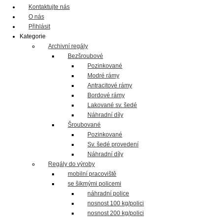
Kontaktujte nás
O nás
Přihlásit
Kategorie
Archivní regály
Bezšroubové
Pozinkované
Modré rámy
Antracitové rámy
Bordové rámy
Lakované sv. šedé
Náhradní díly
Šroubované
Pozinkované
Sv. šedé provedení
Náhradní díly
Regály do výroby
mobilní pracoviště
se šikmými policemi
náhradní police
nosnost 100 kg/polici
nosnost 200 kg/polici