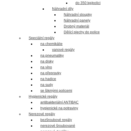
do 350 kg/polici
Náhradní díly
Náhradní sloupky
Náhradní panely
Drobný materiál
Dělící plechy do police
Speciální regály
na chemikálie
vanové regály
na pneumatiky
na disky
na víno
na přepravky
na hadice
na sudy
se šikmými policemi
Hygienické regály
antibakteriální ANTIBAC
hygienické na potraviny
Nerezové regály
bezšroubové regály
nerezové šroubované