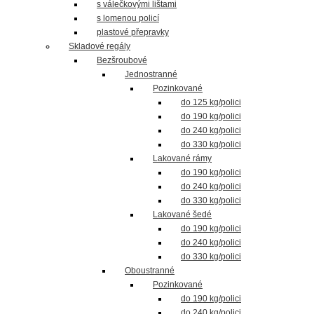
s válečkovými lištami
s lomenou policí
plastové přepravky
Skladové regály
Bezšroubové
Jednostranné
Pozinkované
do 125 kg/polici
do 190 kg/polici
do 240 kg/polici
do 330 kg/polici
Lakované rámy
do 190 kg/polici
do 240 kg/polici
do 330 kg/polici
Lakované šedé
do 190 kg/polici
do 240 kg/polici
do 330 kg/polici
Oboustranné
Pozinkované
do 190 kg/polici
do 240 kg/polici