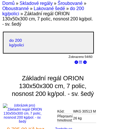
Domů
»
Skladové regály
»
Šroubované
»
Oboustranné
»
Lakované šedé
»
do 200
kg/polici
» Základní regál ORION
130x50x300 cm, 7 polic, nosnost 200 kg/pol.
- sv. šedý
do 200
kg/polici
Zobrazeno 54/60
Základní regál ORION
130x50x300 cm, 7 polic,
nosnost 200 kg/pol. - sv. šedý
Kód:
WKG 30513 M
Přepravní
26 kg
hmotnost:
Zeptejte se