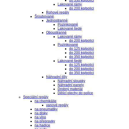
do 330 kg/polici
Lakované rámy
do 200 kg/polici
Rohové regály
Šroubované
Jednostranné
Pozinkované
Lakované šedé
Oboustranné
Lakované rámy
do 200 kg/polici
Pozinkované
do 125 kg/polici
do 200 kg/polici
do 350 kg/polici
Lakované šedé
do 125 kg/polici
do 200 kg/polici
do 350 kg/polici
Náhradní díly
Náhradní sloupky
Náhradní panely
Drobný materiál
Dělící plechy do police
Speciální regály
na chemikálie
vanové regály
na pneumatiky
na disky
na víno
na přepravky
na hadice