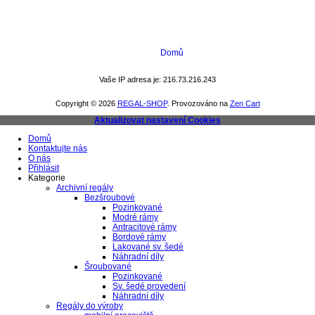
Domů
Vaše IP adresa je: 216.73.216.243
Copyright © 2026
REGAL-SHOP
. Provozováno na
Zen Cart
Aktualizovat nastavení Cookies
Domů
Kontaktujte nás
O nás
Přihlásit
Kategorie
Archivní regály
Bezšroubové
Pozinkované
Modré rámy
Antracitové rámy
Bordové rámy
Lakované sv. šedé
Náhradní díly
Šroubované
Pozinkované
Sv. šedé provedení
Náhradní díly
Regály do výroby