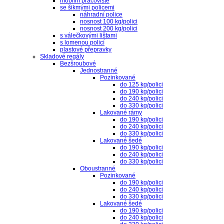
mobilní pracoviště
se šikmými policemi
náhradní police
nosnost 100 kg/polici
nosnost 200 kg/polici
s válečkovými lištami
s lomenou policí
plastové přepravky
Skladové regály
Bezšroubové
Jednostranné
Pozinkované
do 125 kg/polici
do 190 kg/polici
do 240 kg/polici
do 330 kg/polici
Lakované rámy
do 190 kg/polici
do 240 kg/polici
do 330 kg/polici
Lakované šedé
do 190 kg/polici
do 240 kg/polici
do 330 kg/polici
Oboustranné
Pozinkované
do 190 kg/polici
do 240 kg/polici
do 330 kg/polici
Lakované šedé
do 190 kg/polici
do 240 kg/polici