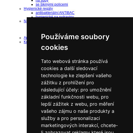
na sudy
se šikmými policemi
Hygienické regály
antibakteriální ANTIBAC
hygienické na potraviny
Nerezové regály
bezšroubové regály
nerezové šroubované
nerezové doplňky
Používáme soubory
Antistatické regály ESD
Komponenty a díly
cookies
k bezšroubovým regálům
Náhradní rámy
Náhradní police
Drobný materiál
Tato webová stránka používá
ke šroubovaným regálům
Drobný materiál
cookies a další sledovací
Náhradní police
technologie ke zlepšení vašeho
Jednostranné sloupky
Oboustranné sloupky
zážitku z prohlížení pro
Náhradní panely
náhradní police
následující účely:
pro umožnění
Pozinkované
do 125 kg/polici
základní funkčnosti webu
,
pro
do 190 kg/polici
lepší zážitek z webu
,
pro měření
do 200 kg/polici
do 240 kg/polici
vašeho zájmu o naše produkty a
do 330 kg/polici
do 350 kg/polici
služby a pro personalizaci
Lakované šedé
marketingových interakcí
,
chcete-
do 125 kg/polici
do 200 kg/polici
li zobrazovat reklamy které jsou