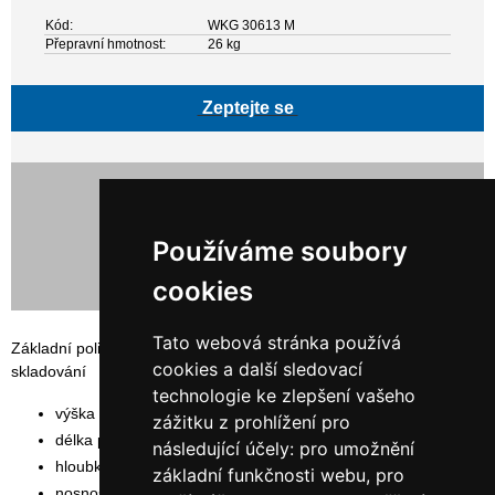
Kód:
WKG 30613 M
Přepravní hmotnost:
26 kg
Zeptejte se
10 535,00 Kč bez DPH
12 747,35 Kč s DPH
Používáme soubory
cookies
Tato webová stránka používá
Základní policový, šroubovaný regál ORION PLUS vhodný pro
cookies a další sledovací
skladování
technologie ke zlepšení vašeho
výška rámu: 300 cm
zážitku z prohlížení pro
délka polic: 130 cm
následující účely:
pro umožnění
hloubka polic: 60 cm
základní funkčnosti webu
,
pro
nosnost police: 200 kg