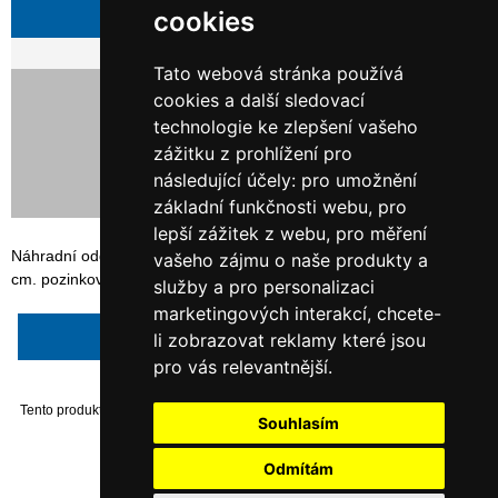
Zeptejte se
cookies
Tato webová stránka používá
260,00 Kč bez DPH
cookies a další sledovací
314,60 Kč s DPH
technologie ke zlepšení vašeho
zážitku z prohlížení pro
následující účely:
pro umožnění
základní funkčnosti webu
,
pro
lepší zážitek z webu
,
pro měření
Náhradní oddělovací plech šroubového regálu ORION PLUS 40x40
vašeho zájmu o naše produkty a
cm. pozinkované provedení
služby a pro personalizaci
marketingových interakcí
,
chcete-
Napsat recenzi
li zobrazovat reklamy které jsou
pro vás relevantnější
.
Tento produkt byl přidán do našeho katalogu dne Monday 06 January, 2014.
Souhlasím
Odmítám