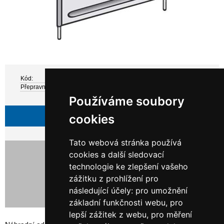
Kód:
Z 493055
Přepravní hmotnost:
1 kg
Používáme soubory
Zeptejte se
cookies
Tato webová stránka používá
275,00 Kč bez DPH
cookies a další sledovací
332,75 Kč s DPH
technologie ke zlepšení vašeho
zážitku z prohlížení pro
následující účely:
pro umožnění
základní funkčnosti webu
,
pro
lepší zážitek z webu
,
pro měření