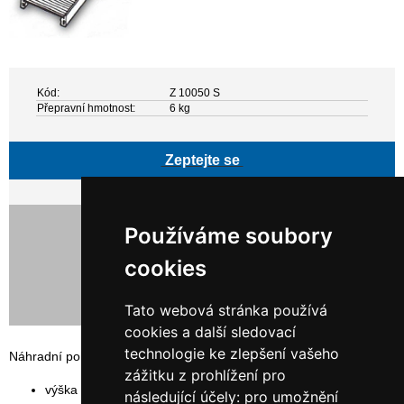
Kód:
Z 10050 S
Přepravní hmotnost:
6 kg
Zeptejte se
830,00 Kč bez DPH
Používáme soubory
1 004,30 Kč s DPH
cookies
Tato webová stránka používá
cookies a další sledovací
technologie ke zlepšení vašeho
Náhradní police regálu ORION PLUS
zážitku z prohlížení pro
výška police: 2,5 cm
následující účely:
pro umožnění