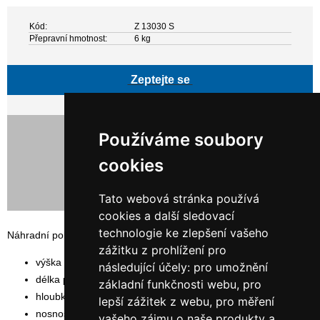
Kód:
Z 13030 S
Přepravní hmotnost:
6 kg
Zeptejte se
817,00 Kč bez DPH
Používáme soubory
988,57 Kč s DPH
cookies
Tato webová stránka používá
cookies a další sledovací
technologie ke zlepšení vašeho
Náhradní police regálu ORION PLUS
zážitku z prohlížení pro
výška police: 2,5 cm
následující účely:
pro umožnění
délka police: 130 cm
základní funkčnosti webu
,
pro
hloubka police: 30 cm
lepší zážitek z webu
,
pro měření
nosnost police: 350 kg
vašeho zájmu o naše produkty a