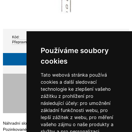
Kód:
Z 42200
Přepravní hmotnost:
1 kg
Používáme soubory
Zeptejte se
cookies
Tato webová stránka používá
329,00 Kč bez DPH
cookies a další sledovací
398,09 Kč s DPH
technologie ke zlepšení vašeho
zážitku z prohlížení pro
následující účely:
pro umožnění
základní funkčnosti webu
,
pro
lepší zážitek z webu
,
pro měření
Náhradní sloupek regálu ORION PLUS 4,2x4,2x200 cm.
vašeho zájmu o naše produkty a
Pozinkované provedení.
služby a pro personalizaci