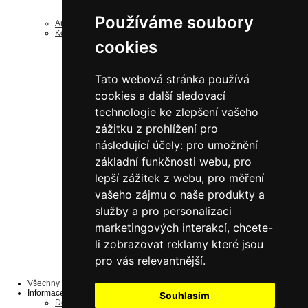
nerezové šroubované
nerezové doplňky
Používáme soubory
Antistatické regály ESD
Komponenty a díly
cookies
k bezšroubovým regálům
Náhradní rámy
Náhradní police
Drobný materiál
Tato webová stránka používá
ke šroubovaným regálům
Drobný materiál
cookies a další sledovací
Náhradní police
Jednostranné sloupky
technologie ke zlepšení vašeho
Oboustranné sloupky
zážitku z prohlížení pro
Náhradní panely
náhradní police
následující účely:
pro umožnění
Pozinkované
do 125 kg/polici
základní funkčnosti webu
,
pro
do 190 kg/polici
lepší zážitek z webu
,
pro měření
do 200 kg/polici
do 240 kg/polici
vašeho zájmu o naše produkty a
do 330 kg/polici
do 350 kg/polici
služby a pro personalizaci
Lakované šedé
do 125 kg/polici
marketingových interakcí
,
chcete-
do 200 kg/polici
li zobrazovat reklamy které jsou
do 350 kg/polici
do 190 kg/polici
pro vás relevantnější
.
do 240 kg/polici
do 330 kg/polici
Všechny produkty ...
Informace
Souhlasím
Dopravní podmínky