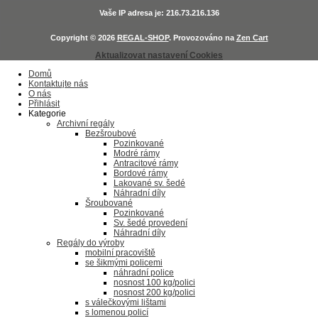
Vaše IP adresa je: 216.73.216.136
Copyright © 2026
REGAL-SHOP
. Provozováno na
Zen Cart
Aktualizovat nastavení Cookies
Domů
Kontaktujte nás
O nás
Přihlásit
Kategorie
Archivní regály
Bezšroubové
Pozinkované
Modré rámy
Antracitové rámy
Bordové rámy
Lakované sv. šedé
Náhradní díly
Šroubované
Pozinkované
Sv. šedé provedení
Náhradní díly
Regály do výroby
mobilní pracoviště
se šikmými policemi
náhradní police
nosnost 100 kg/polici
nosnost 200 kg/polici
s válečkovými lištami
s lomenou policí