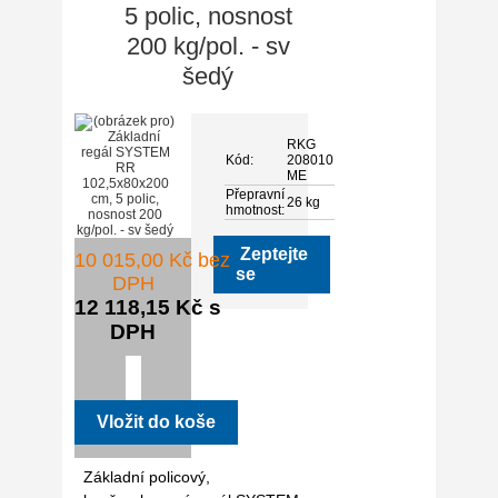
5 polic, nosnost
200 kg/pol. - sv
šedý
RKG
Kód:
208010
ME
Přepravní
26 kg
hmotnost:
Zeptejte
10 015,00 Kč bez
se
DPH
12 118,15 Kč s
DPH
Základní policový,