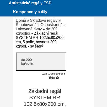
Antistatické regály ESD
Komponenty a díly
Domů
»
Skladové regály
»
Šroubované
»
Oboustranné
»
Lakované rámy
»
do 200
kg/polici
» Základní regál
SYSTEM RR 102,5x80x200
cm, 5 polic, nosnost 200
kg/pol. - sv šedý
do 200
kg/polici
Zobrazeno 203/288
Základní regál
SYSTEM RR
102,5x80x200 cm,