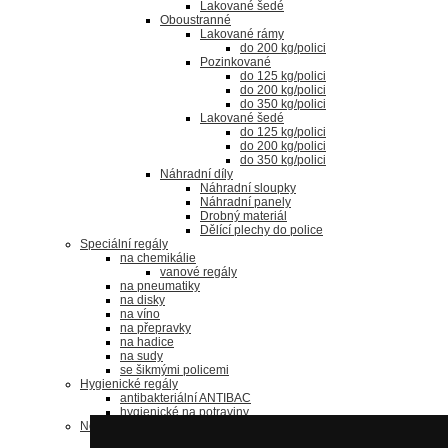
Lakované šedé
Oboustranné
Lakované rámy
do 200 kg/polici
Pozinkované
do 125 kg/polici
do 200 kg/polici
do 350 kg/polici
Lakované šedé
do 125 kg/polici
do 200 kg/polici
do 350 kg/polici
Náhradní díly
Náhradní sloupky
Náhradní panely
Drobný materiál
Dělící plechy do police
Speciální regály
na chemikálie
vanové regály
na pneumatiky
na disky
na víno
na přepravky
na hadice
na sudy
se šikmými policemi
Hygienické regály
antibakteriální ANTIBAC
hygienické na potraviny
Nerezové regály
bezšroubové regály