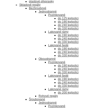
plastové přepravky
Skladové regály
Bezšroubové
Jednostranné
Pozinkované
do 125 kg/polici
do 190 kg/polici
do 240 kg/polici
do 330 kg/polici
Lakované rámy
do 190 kg/polici
do 240 kg/polici
do 330 kg/polici
Lakované šedé
do 190 kg/polici
do 240 kg/polici
do 330 kg/polici
Oboustranné
Pozinkované
do 190 kg/polici
do 240 kg/polici
do 330 kg/polici
Lakované šedé
do 190 kg/polici
do 240 kg/polici
do 330 kg/polici
Lakované rámy
do 200 kg/polici
Rohové regály
Šroubované
Jednostranné
Pozinkované