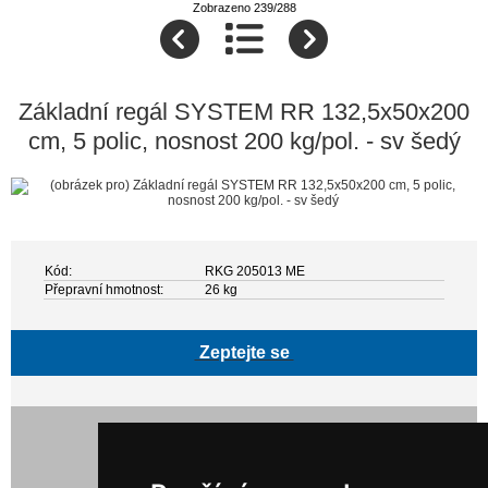
Zobrazeno 239/288
Základní regál SYSTEM RR 132,5x50x200
cm, 5 polic, nosnost 200 kg/pol. - sv šedý
Kód:
RKG 205013 ME
Přepravní hmotnost:
26 kg
Zeptejte se
9 520,00 Kč bez DPH
11 519,20 Kč s DPH