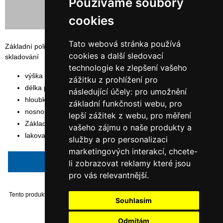
Používáme soubory
cookies
Tato webová stránka používá
Základní policový, bezšroubovaný regál SYSTEM RR vhodný pro
cookies a další sledovací
skladování
technologie ke zlepšení vašeho
výška rámu: 200 cm
zážitku z prohlížení pro
délka polic: 132,5 cm
následující účely:
pro umožnění
hloubka polic: 50 cm
základní funkčnosti webu
,
pro
nosnost police: 200 kg
lepší zážitek z webu
,
pro měření
Základní modul
vašeho zájmu o naše produkty a
lakovaný sv. šedou barvou RAL 7035
služby a pro personalizaci
marketingových interakcí
,
chcete-
Napsat recenzi
li zobrazovat reklamy které jsou
pro vás relevantnější
.
Tento produkt byl přidán do našeho katalogu dne Monday 06 January, 2014.
Souhlasím
Odmítám