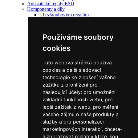
Antistatické regály ESD
Komponenty a díly
k bezšroubovým regálům
Náhradní rámy
Náhradní police
Drobný materiál
Používáme soubory
ke šroubovaným regálům
Drobný materiál
cookies
Náhradní police
Jednostranné sloupky
Oboustranné sloupky
Tato webová stránka používá
Náhradní panely
cookies a další sledovací
náhradní police
Pozinkované
technologie ke zlepšení vašeho
do 125 kg/polici
zážitku z prohlížení pro
do 190 kg/polici
následující účely:
pro umožnění
do 200 kg/polici
do 240 kg/polici
základní funkčnosti webu
,
pro
do 330 kg/polici
lepší zážitek z webu
,
pro měření
do 350 kg/polici
vašeho zájmu o naše produkty a
Lakované šedé
do 125 kg/polici
služby a pro personalizaci
do 200 kg/polici
marketingových interakcí
,
chcete-
do 350 kg/polici
li zobrazovat reklamy které jsou
do 190 kg/polici