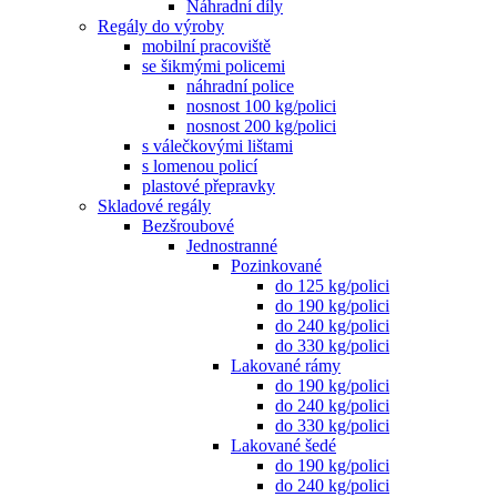
Náhradní díly
Regály do výroby
mobilní pracoviště
se šikmými policemi
náhradní police
nosnost 100 kg/polici
nosnost 200 kg/polici
s válečkovými lištami
s lomenou policí
plastové přepravky
Skladové regály
Bezšroubové
Jednostranné
Pozinkované
do 125 kg/polici
do 190 kg/polici
do 240 kg/polici
do 330 kg/polici
Lakované rámy
do 190 kg/polici
do 240 kg/polici
do 330 kg/polici
Lakované šedé
do 190 kg/polici
do 240 kg/polici