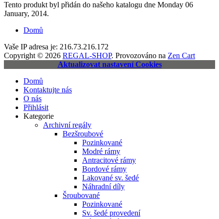
Tento produkt byl přidán do našeho katalogu dne Monday 06
January, 2014.
Domů
Vaše IP adresa je: 216.73.216.172
Copyright © 2026
REGAL-SHOP
. Provozováno na
Zen Cart
Aktualizovat nastavení Cookies
Domů
Kontaktujte nás
O nás
Přihlásit
Kategorie
Archivní regály
Bezšroubové
Pozinkované
Modré rámy
Antracitové rámy
Bordové rámy
Lakované sv. šedé
Náhradní díly
Šroubované
Pozinkované
Sv. šedé provedení