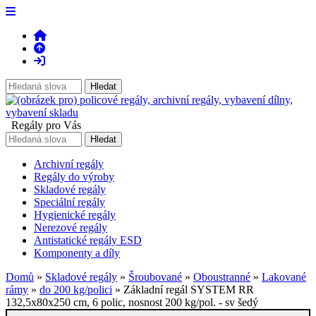
Regály pro Vás
Archivní regály
Regály do výroby
Skladové regály
Speciální regály
Hygienické regály
Nerezové regály
Antistatické regály ESD
Komponenty a díly
Domů
»
Skladové regály
»
Šroubované
»
Oboustranné
»
Lakované
rámy
»
do 200 kg/polici
» Základní regál SYSTEM RR
132,5x80x250 cm, 6 polic, nosnost 200 kg/pol. - sv šedý