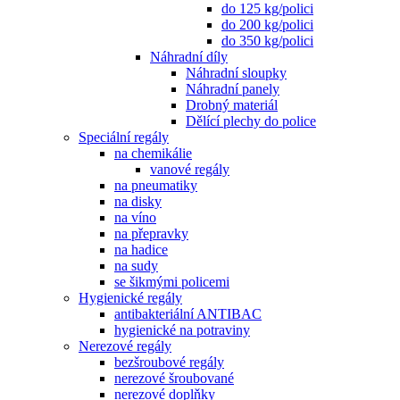
do 125 kg/polici
do 200 kg/polici
do 350 kg/polici
Náhradní díly
Náhradní sloupky
Náhradní panely
Drobný materiál
Dělící plechy do police
Speciální regály
na chemikálie
vanové regály
na pneumatiky
na disky
na víno
na přepravky
na hadice
na sudy
se šikmými policemi
Hygienické regály
antibakteriální ANTIBAC
hygienické na potraviny
Nerezové regály
bezšroubové regály
nerezové šroubované
nerezové doplňky