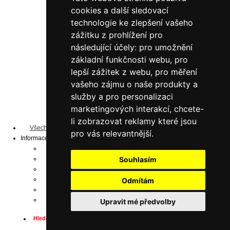
do 190 kg/polici
cookies a další sledovací
do 200 kg/polici
technologie ke zlepšení vašeho
do 240 kg/polici
zážitku z prohlížení pro
do 330 kg/polici
do 350 kg/polici
následující účely:
pro umožnění
Lakované šedé
základní funkčnosti webu
,
pro
do 125 kg/polici
lepší zážitek z webu
,
pro měření
do 200 kg/polici
vašeho zájmu o naše produkty a
do 350 kg/polici
služby a pro personalizaci
do 190 kg/polici
do 240 kg/polici
marketingových interakcí
,
chcete-
do 330 kg/polici
li zobrazovat reklamy které jsou
Všechny produkty ...
pro vás relevantnější
.
Informace
Dopravní podmínky
Ochrana osobních údajů
Souhlasím
Obchodní podmínky
Dostupnost
Odmítám
Mapa stránek
Odhlášení z novinek
Upravit mé předvolby