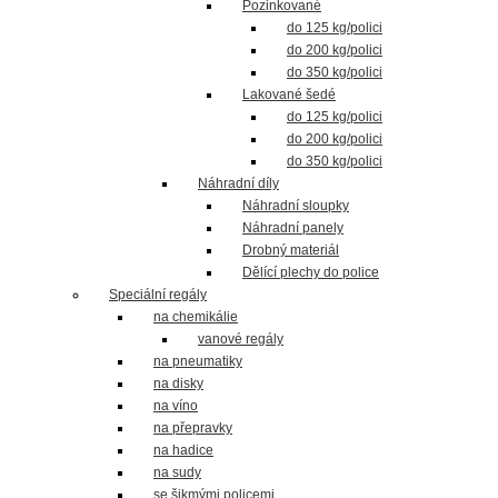
Pozinkované
do 125 kg/polici
do 200 kg/polici
do 350 kg/polici
Lakované šedé
do 125 kg/polici
do 200 kg/polici
do 350 kg/polici
Náhradní díly
Náhradní sloupky
Náhradní panely
Drobný materiál
Dělící plechy do police
Speciální regály
na chemikálie
vanové regály
na pneumatiky
na disky
na víno
na přepravky
na hadice
na sudy
se šikmými policemi