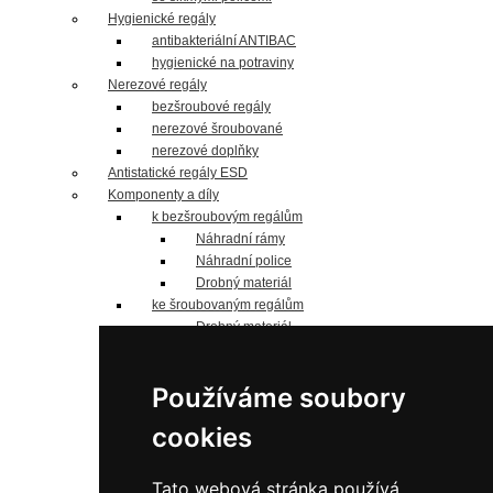
Hygienické regály
antibakteriální ANTIBAC
hygienické na potraviny
Nerezové regály
bezšroubové regály
nerezové šroubované
nerezové doplňky
Antistatické regály ESD
Komponenty a díly
k bezšroubovým regálům
Náhradní rámy
Náhradní police
Drobný materiál
ke šroubovaným regálům
Drobný materiál
Náhradní police
Jednostranné sloupky
Používáme soubory
Oboustranné sloupky
Náhradní panely
cookies
náhradní police
Pozinkované
do 125 kg/polici
Tato webová stránka používá