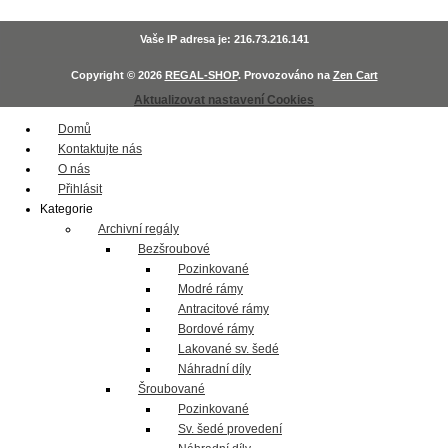
Vaše IP adresa je: 216.73.216.141
Copyright © 2026
REGAL-SHOP
. Provozováno na
Zen Cart
Aktualizovat nastavení Cookies
Domů
Kontaktujte nás
O nás
Přihlásit
Kategorie
Archivní regály
Bezšroubové
Pozinkované
Modré rámy
Antracitové rámy
Bordové rámy
Lakované sv. šedé
Náhradní díly
Šroubované
Pozinkované
Sv. šedé provedení