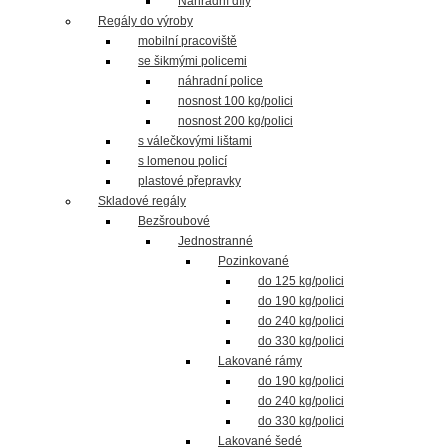
Náhradní díly
Regály do výroby
mobilní pracoviště
se šikmými policemi
náhradní police
nosnost 100 kg/polici
nosnost 200 kg/polici
s válečkovými lištami
s lomenou policí
plastové přepravky
Skladové regály
Bezšroubové
Jednostranné
Pozinkované
do 125 kg/polici
do 190 kg/polici
do 240 kg/polici
do 330 kg/polici
Lakované rámy
do 190 kg/polici
do 240 kg/polici
do 330 kg/polici
Lakované šedé