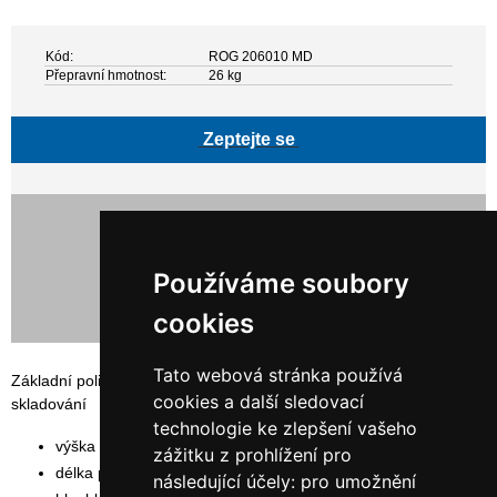
Kód:
ROG 206010 MD
Přepravní hmotnost:
26 kg
Zeptejte se
15 830,00 Kč bez DPH
19 154,30 Kč s DPH
Používáme soubory
cookies
Tato webová stránka používá
Základní policový, bezšroubovaný regál SYSTEM RR vhodný pro
cookies a další sledovací
skladování
technologie ke zlepšení vašeho
výška rámu: 200 cm
zážitku z prohlížení pro
délka polic: 102,5 cm
následující účely:
pro umožnění