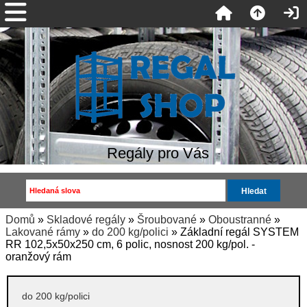
Regály pro Vás
Domů
»
Skladové regály
»
Šroubované
»
Oboustranné
»
Lakované rámy
»
do 200 kg/polici
» Základní regál SYSTEM
RR 102,5x50x250 cm, 6 polic, nosnost 200 kg/pol. -
oranžový rám
do 200 kg/polici