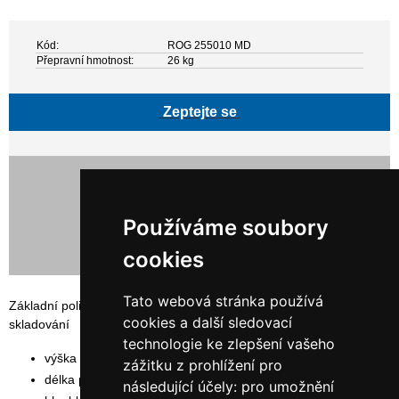
Kód:
ROG 255010 MD
Přepravní hmotnost:
26 kg
Zeptejte se
17 831,00 Kč bez DPH
21 575,51 Kč s DPH
Používáme soubory
cookies
Tato webová stránka používá
Základní policový, bezšroubovaný regál SYSTEM RR vhodný pro
cookies a další sledovací
skladování
technologie ke zlepšení vašeho
výška rámu: 250 cm
zážitku z prohlížení pro
délka polic: 102,5 cm
následující účely:
pro umožnění