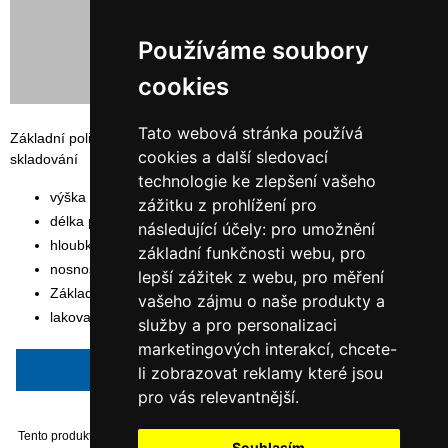
29 481,65 Kč s DPH
Používáme soubory
cookies
Tato webová stránka používá
Základní policový, bezšroubovaný regál SYSTEM RR vhodný pro
cookies a další sledovací
skladování
technologie ke zlepšení vašeho
výška rámu: 300 cm
zážitku z prohlížení pro
délka polic: 102,5 cm
následující účely:
pro umožnění
hloubka polic: 80 cm
základní funkčnosti webu
,
pro
nosnost police: 200 kg
lepší zážitek z webu
,
pro měření
Základní modul
vašeho zájmu o naše produkty a
lakovaný oranžovou barvou RAL 2004
služby a pro personalizaci
marketingových interakcí
,
chcete-
Napsat recenzi
li zobrazovat reklamy které jsou
pro vás relevantnější
.
Tento produkt byl přidán do našeho katalogu dne Monday 06 January, 2014.
Souhlasím