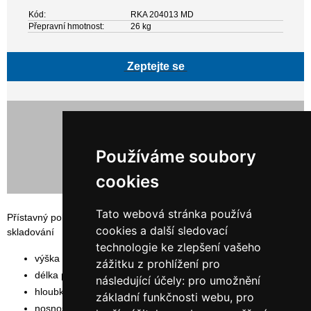
Kód:
RKA 204013 MD
Přepravní hmotnost:
26 kg
Zeptejte se
13 117,00 Kč bez DPH
15 871,57 Kč s DPH
Používáme soubory
cookies
Tato webová stránka používá
Přístavný policový, bezšroubovaný regál SYSTEM RR vhodný pro
cookies a další sledovací
skladování
technologie ke zlepšení vašeho
výška rámu: 200 cm
zážitku z prohlížení pro
délka polic: 132,5 cm
následující účely:
pro umožnění
hloubka polic: 40 cm
základní funkčnosti webu
,
pro
nosnost police: 200 kg