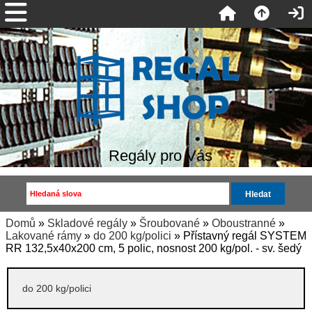
Regály pro Vás
Domů
»
Skladové regály
»
Šroubované
»
Oboustranné
»
Lakované rámy
»
do 200 kg/polici
» Přístavný regál SYSTEM
RR 132,5x40x200 cm, 5 polic, nosnost 200 kg/pol. - sv. šedý
do 200 kg/polici