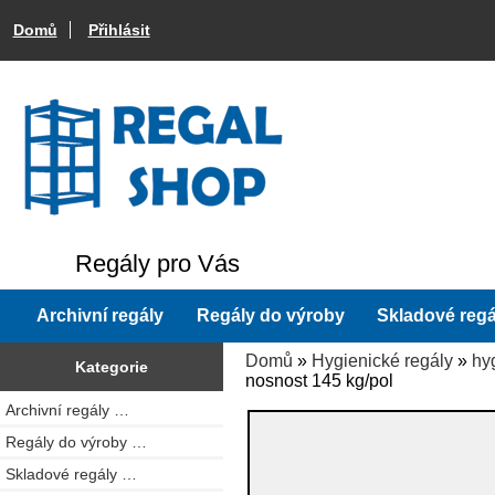
Domů
Přihlásit
Regály pro Vás
Archivní regály
Regály do výroby
Skladové regá
Domů
»
Hygienické regály
»
hy
Kategorie
nosnost 145 kg/pol
Archivní regály …
Regály do výroby …
Skladové regály …