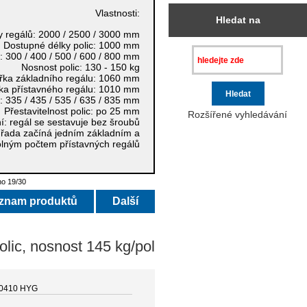
Vlastnosti:
Hledat na
y regálů:
2000 / 2500 / 3000 mm
Dostupné délky polic:
1000 mm
c:
300 / 400 / 500 / 600 / 800 mm
Nosnost polic:
130 - 150 kg
řka základního regálu:
1060 mm
ka přístavného regálu:
1010 mm
u:
335 / 435 / 535 / 635 / 835 mm
Přestavitelnost polic:
po 25 mm
Rozšířené vyhledávání
í:
regál se sestavuje bez šroubů
řada začíná jedním základním a
olným počtem přístavných regálů
o 19/30
eznam produktů
Další
lic, nosnost 145 kg/pol
0410 HYG