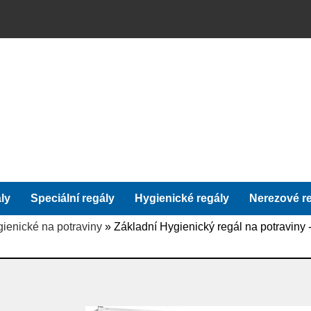
ly
Speciální regály
Hygienické regály
Nerezové r
gienické na potraviny
» Základní Hygienický regál na potraviny