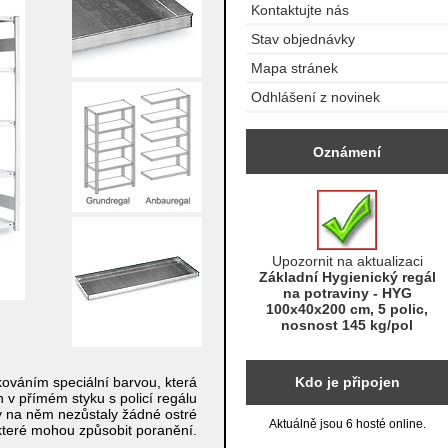
Kontaktujte nás
Stav objednávky
Mapa stránek
Odhlášení z novinek
Oznámení
Upozornit na aktualizaci
Základní Hygienický regál
na potraviny - HYG
100x40x200 cm, 5 polic,
nosnost 145 kg/pol
ováním speciální barvou, která
Kdo je připojen
 v přímém styku s policí regálu
by na něm nezůstaly žádné ostré
Aktuálně jsou 6 hosté online.
které mohou způsobit poranění.