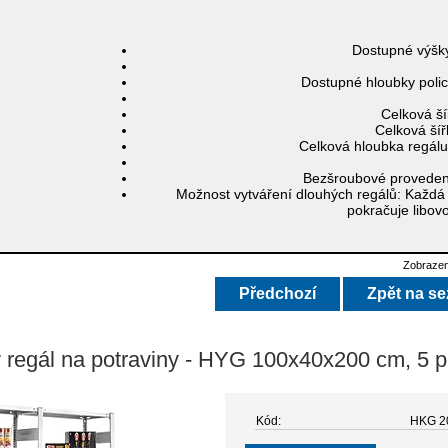
Dostupné výšk
Dostupné hloubky poli
Celková ší
Celková šíř
Celková hloubka regál
Bezšroubové proveden
Možnost vytváření dlouhých regálů:
Každá 
pokračuje libov
Zobrazen
Předchozí
Zpět na s
 regál na potraviny - HYG 100x40x200 cm, 5 po
Kód:
HKG 2