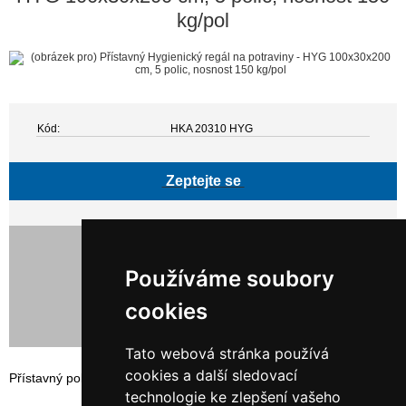
kg/pol
Kód:
HKA 20310 HYG
Zeptejte se
4 994,00 Kč bez DPH
6 042,74 Kč s DPH
Používáme soubory
cookies
Tato webová stránka používá
cookies a další sledovací
Přístavný policový, bezšroubový hygienický regál na potraviny
technologie ke zlepšení vašeho