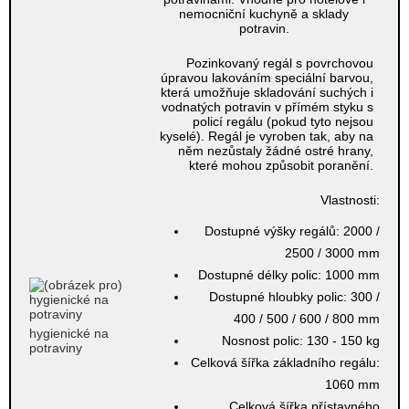
Pozinkovaný regál s povrchovou
úpravou lakováním speciální barvou,
která umožňuje skladování suchých i
vodnatých potravin v přímém styku s
policí regálu (pokud tyto nejsou
kyselé). Regál je vyroben tak, aby na
něm nezůstaly žádné ostré hrany,
které mohou způsobit poranění.
Vlastnosti:
Dostupné výšky regálů:
2000 /
2500 / 3000 mm
Dostupné délky polic:
1000 mm
Dostupné hloubky polic:
300 /
400 / 500 / 600 / 800 mm
hygienické na
Nosnost polic:
130 - 150 kg
potraviny
Celková šířka základního regálu:
1060 mm
Celková šířka přístavného