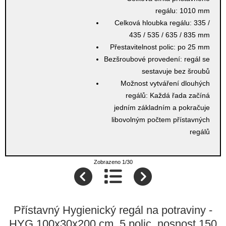
regálu:
1010 mm
Celková hloubka regálu:
335 /
435 / 535 / 635 / 835 mm
Přestavitelnost polic:
po 25 mm
Bezšroubové provedení:
regál se
sestavuje bez šroubů
Možnost vytváření dlouhých
regálů:
Každá řada začíná
jedním základním a pokračuje
libovolným počtem přístavných
regálů
Zobrazeno 1/30
Přístavný Hygienický regál na potraviny -
HYG 100x30x200 cm, 5 polic, nosnost 150