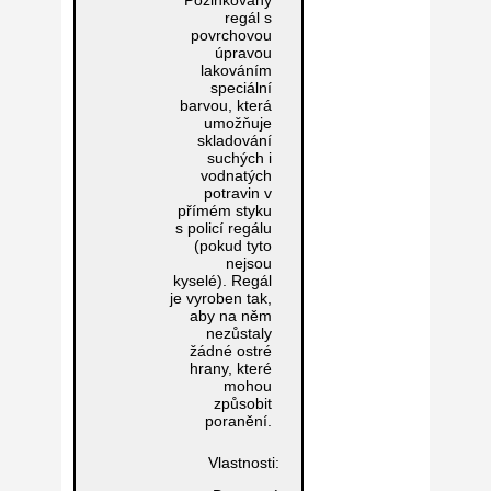
Pozinkovaný
regál s
povrchovou
úpravou
lakováním
speciální
barvou, která
umožňuje
skladování
suchých i
vodnatých
potravin v
přímém styku
s policí regálu
(pokud tyto
nejsou
kyselé). Regál
je vyroben tak,
aby na něm
nezůstaly
žádné ostré
hrany, které
mohou
způsobit
poranění.
Vlastnosti: