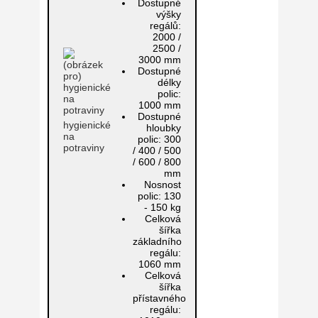
Dostupné
výšky
regálů:
2000 /
2500 /
3000 mm
Dostupné
délky
polic:
1000 mm
Dostupné
hygienické
hloubky
na
polic:
300
potraviny
/ 400 / 500
/ 600 / 800
mm
Nosnost
polic:
130
- 150 kg
Celková
šířka
základního
regálu:
1060 mm
Celková
šířka
přístavného
regálu: