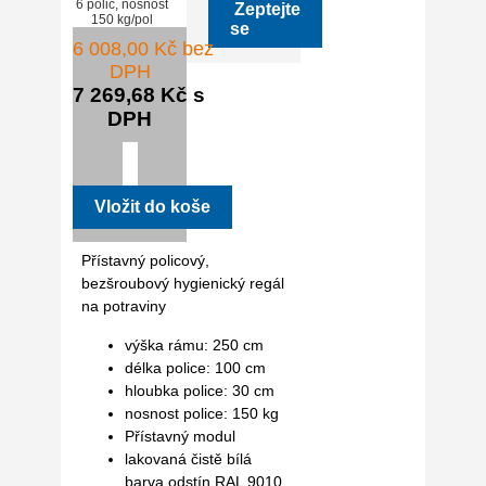
Zeptejte
se
6 008,00 Kč bez
DPH
7 269,68 Kč s
DPH
Přístavný policový,
bezšroubový hygienický regál
na potraviny
výška rámu: 250 cm
délka police: 100 cm
hloubka police: 30 cm
nosnost police: 150 kg
Přístavný modul
lakovaná čistě bílá
barva odstín RAL 9010