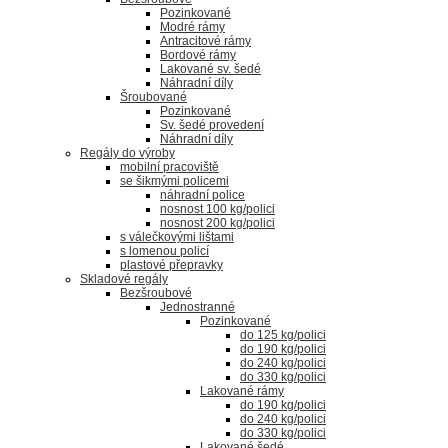
Pozinkované
Modré rámy
Antracitové rámy
Bordové rámy
Lakované sv. šedé
Náhradní díly
Šroubované
Pozinkované
Sv. šedé provedení
Náhradní díly
Regály do výroby
mobilní pracoviště
se šikmými policemi
náhradní police
nosnost 100 kg/polici
nosnost 200 kg/polici
s válečkovými lištami
s lomenou policí
plastové přepravky
Skladové regály
Bezšroubové
Jednostranné
Pozinkované
do 125 kg/polici
do 190 kg/polici
do 240 kg/polici
do 330 kg/polici
Lakované rámy
do 190 kg/polici
do 240 kg/polici
do 330 kg/polici
Lakované šedé