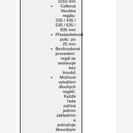
1010 mm
Celková
hloubka
regálu:
335 / 435 /
535 / 635 /
835 mm
Přestavitelnost
polic:
po
25 mm
Bezšroubové
provedení:
regál se
sestavuje
bez
šroubů
Možnost
vytváření
dlouhých
regálů:
Každá
řada
začíná
jedním
základním
a
pokračuje
libovolným