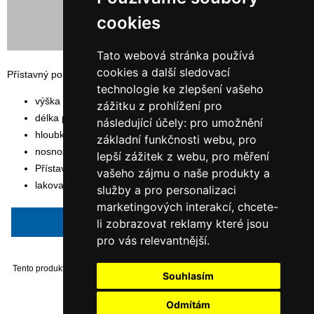
cookies
Tato webová stránka používá
cookies a další sledovací
Přístavný policový, bezšroubový hygienický regál na potraviny
technologie ke zlepšení vašeho
výška rámu: 250 cm
zážitku z prohlížení pro
délka police: 100 cm
následující účely:
pro umožnění
hloubka police: 50 cm
základní funkčnosti webu
,
pro
nosnost police: 140 kg
lepší zážitek z webu
,
pro měření
Přístavný modul
vašeho zájmu o naše produkty a
lakovaná čistě bílá barva odstín RAL 9010
služby a pro personalizaci
marketingových interakcí
,
chcete-
Napsat recenzi
li zobrazovat reklamy které jsou
pro vás relevantnější
.
Tento produkt byl přidán do našeho katalogu dne Monday 30 October, 2017.
Souhlasím
Odmítám