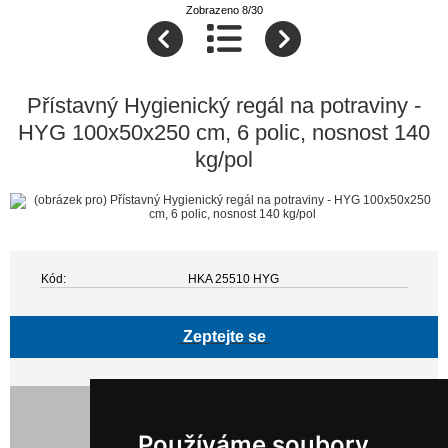
Zobrazeno 8/30
Přístavný Hygienický regál na potraviny -
HYG 100x50x250 cm, 6 polic, nosnost 140
kg/pol
Kód:
HKA 25510 HYG
Zeptejte se
7 392,00 Kč bez DPH
8 944,32 Kč s DPH
Používáme soubory