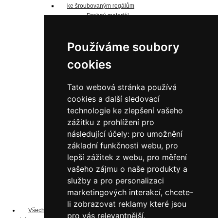
ke šroubovaným regálům
Drobný materiál
Náhradní police
Jednostranné sloupky
Používáme soubory
Oboustranné sloupky
Náhradní panely
cookies
náhradní police
Pozinkované
do 125 kg/polici
Tato webová stránka používá
do 190 kg/polici
cookies a další sledovací
do 200 kg/polici
technologie ke zlepšení vašeho
do 240 kg/polici
zážitku z prohlížení pro
do 330 kg/polici
následující účely:
pro umožnění
do 350 kg/polici
Lakované šedé
základní funkčnosti webu
,
pro
do 125 kg/polici
lepší zážitek z webu
,
pro měření
do 200 kg/polici
vašeho zájmu o naše produkty a
do 350 kg/polici
služby a pro personalizaci
do 190 kg/polici
marketingových interakcí
,
chcete-
do 240 kg/polici
do 330 kg/polici
li zobrazovat reklamy které jsou
Všechny produkty ...
pro vás relevantnější
.