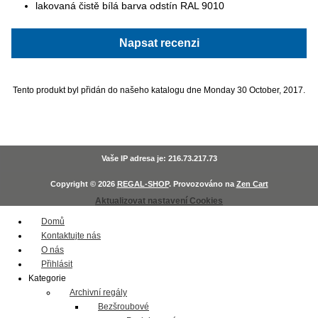
lakovaná čistě bílá barva odstín RAL 9010
Napsat recenzi
Tento produkt byl přidán do našeho katalogu dne Monday 30 October, 2017.
Vaše IP adresa je: 216.73.217.73
Copyright © 2026
REGAL-SHOP
. Provozováno na
Zen Cart
Aktualizovat nastavení Cookies
Domů
Kontaktujte nás
O nás
Přihlásit
Kategorie
Archivní regály
Bezšroubové