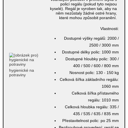
policí regálu (pokud tyto nejsou
kyselé). Regál je vyroben tak, aby na
něm nezůstaly žádné ostré hrany,
které mohou způsobit poranění.
Vlastnosti:
Dostupné výšky regálů:
2000 /
2500 / 3000 mm
Dostupné délky polic:
1000 mm
Dostupné hloubky polic:
300 /
400 / 500 / 600 / 800 mm
hygienické na
Nosnost polic:
130 - 150 kg
potraviny
Celková šířka základního regálu:
1060 mm
Celková šířka přístavného
regálu:
1010 mm
Celková hloubka regálu:
335 /
435 / 535 / 635 / 835 mm
Přestavitelnost polic:
po 25 mm
Bezšroubové provedení:
regál se