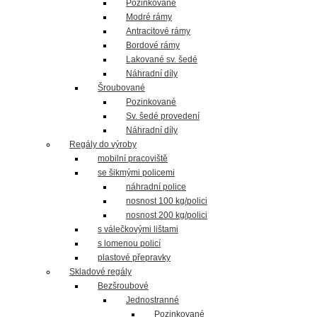
Pozinkované
Modré rámy
Antracitové rámy
Bordové rámy
Lakované sv. šedé
Náhradní díly
Šroubované
Pozinkované
Sv. šedé provedení
Náhradní díly
Regály do výroby
mobilní pracoviště
se šikmými policemi
náhradní police
nosnost 100 kg/polici
nosnost 200 kg/polici
s válečkovými lištami
s lomenou policí
plastové přepravky
Skladové regály
Bezšroubové
Jednostranné
Pozinkované