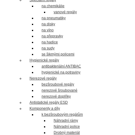
Speciální regály
na chemikálie
vanové regály
na pneumatiky
na disky
na víno
na přepravky
na hadice
na sudy
se šikmými policemi
Hygienické regály
antibakteriální ANTIBAC
hygienické na potraviny
Nerezové regály
bezšroubové regály
nerezové šroubované
nerezové doplňky
Antistatické regály ESD
Komponenty a díly
k bezšroubovým regálům
Náhradní rámy
Náhradní police
Drobný materiál