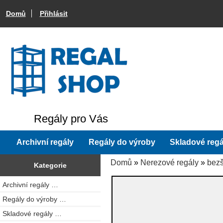
Domů
Přihlásit
Regály pro Vás
Archivní regály
Regály do výroby
Skladové regá
Domů
»
Nerezové regály
»
bezš
Kategorie
Archivní regály …
Regály do výroby …
Skladové regály …