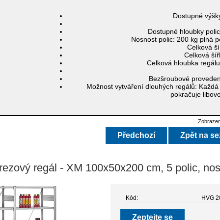
Dostupné výšk
Dostupné hloubky poli
Nosnost polic:
200 kg plná p
Celková ší
Celková šíř
Celková hloubka regál
Bezšroubové proveden
Možnost vytváření dlouhých regálů:
Každá 
pokračuje libov
Zobrazen
Předchozí
Zpět na s
rezový regál - XM 100x50x200 cm, 5 polic, nos
Kód:
HVG 2
Zeptejte se