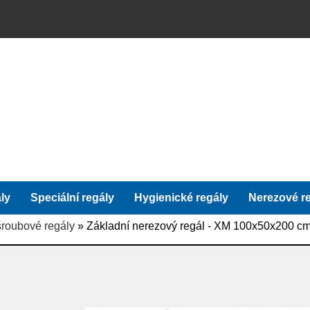
ly
Speciální regály
Hygienické regály
Nerezové r
roubové regály
» Základní nerezový regál - XM 100x50x200 cm,