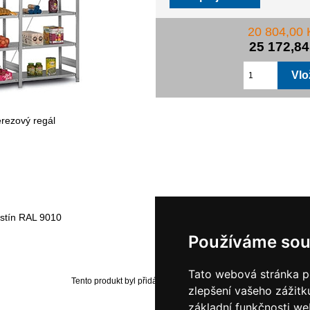
20 804,00
25 172,8
erezový regál
dstín RAL 9010
Používáme sou
Tato webová stránka po
Tento produkt byl přidán do našeho katalogu dne Monday 30 Oc
zlepšení vašeho zážitku
základní funkčnosti w