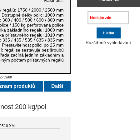
Vlastnosti:
y regálů:
1750 / 2000 / 2500 mm
Dostupné délky polic:
1000 mm
c:
300 / 400 / 500 / 600 / 800 mm
olice / 150 kg perforovaná police
řka základního regálu:
1060 mm
ka přístavného regálu:
1010 mm
u:
335 / 435 / 535 / 635 / 835 mm
Rozšířené vyhledávání
Přestavitelnost polic:
po 25 mm
í:
regál se sestavuje bez šroubů
řada začíná jedním základním a
olným počtem přístavných regálů
o 39/60
eznam produktů
Další
nost 200 kg/pol
0510 XM