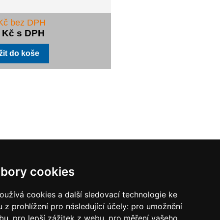
 Kč bez DPH
4 Kč s DPH
bory cookies
užívá cookies a další sledovací technologie ke
tober, 2017.
 z prohlížení pro následující účely:
pro umožnění
ebu
,
pro lepší zážitek z webu
,
pro měření vašeho