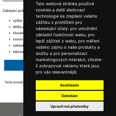
Tato webová stránka používá
cookies a další sledovací
Základní policový, bezšroubový nerezový regál
technologie ke zlepšení vašeho
výška rámu: 250 cm
zážitku z prohlížení pro
délka police: 100 cm
následující účely:
pro umožnění
hloubka police: 80 cm
základní funkčnosti webu
,
pro
nosnost police: 200 kg
lepší zážitek z webu
,
pro měření
základní modul
vašeho zájmu o naše produkty a
lakovaná čistě bílá barva odstín RAL 9010
služby a pro personalizaci
marketingových interakcí
,
chcete-
Napsat recenzi
li zobrazovat reklamy které jsou
pro vás relevantnější
.
Tento produkt byl přidán do našeho katalogu dne Monday 30 October, 2017.
Souhlasím
Odmítám
Upravit mé předvolby
Vaše IP adresa je: 216.73.217.112