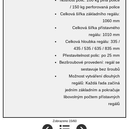
Nosnost polic:
200 kg plná police
/ 150 kg perforovaná police
Celková šířka základního regálu:
1060 mm
Celková šířka přístavného
regálu:
1010 mm
Celková hloubka regálu:
335 /
435 / 535 / 635 / 835 mm
Přestavitelnost polic:
po 25 mm
Bezšroubové provedení:
regál se
sestavuje bez šroubů
Možnost vytváření dlouhých
regálů:
Každá řada začíná
jedním základním a pokračuje
libovolným počtem přístavných
regálů
Zobrazeno 15/60