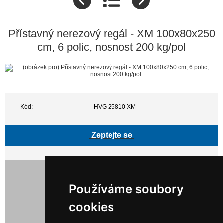
Přístavný nerezový regál - XM 100x80x250
cm, 6 polic, nosnost 200 kg/pol
Kód:
HVG 25810 XM
Zeptejte se
32 245,00 Kč bez DPH
39 016,45 Kč s DPH
Používáme soubory
cookies