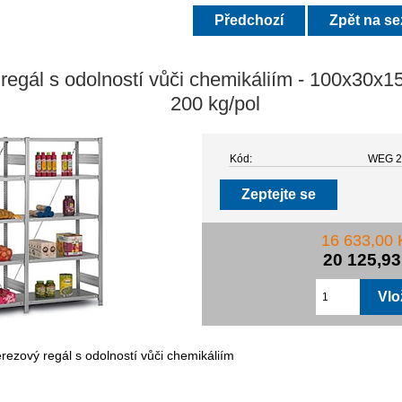
Předchozí
Zpět na s
regál s odolností vůči chemikáliím - 100x30x15
200 kg/pol
Kód:
WEG 2
Zeptejte se
16 633,00
20 125,9
rezový regál s odolností vůči chemikáliím