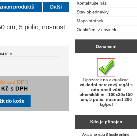
Kontaktujte nás
eznam produktů
Další
Stav objednávky
Mapa stránek
0 cm, 5 polic, nosnost
Odhlášení z novinek
Oznámení
0410 M
Upozornit na aktualizaci
 Kč bez DPH
základní nerezový regál s
3 Kč s DPH
odolností vůči
chemikáliím - 100x30x150
cm, 5 polic, nosnost 200
kg/pol
Kdo je připojen
Aktuálně jsou 8 hosté online.