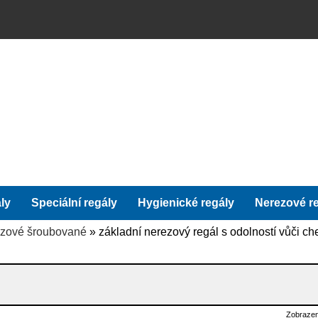
ly
Speciální regály
Hygienické regály
Nerezové r
ezové šroubované
» základní nerezový regál s odolností vůči c
Zobrazen