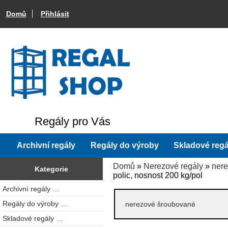
Domů
Přihlásit
Regály pro Vás
Archivní regály
Regály do výroby
Skladové regá
Domů
»
Nerezové regály
»
ner
Kategorie
polic, nosnost 200 kg/pol
Archivní regály …
Regály do výroby …
nerezové šroubované
Skladové regály …