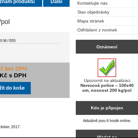
eznam produktů
Další
Kontaktujte nás
Stav objednávky
/pol
Mapa stránek
Odhlášení z novinek
0 M / 055
Oznámení
Kč bez DPH
 Kč s DPH
Upozornit na aktualizaci
Nerezová police – 100x40
cm, nosnost 200 kg/pol
Kdo je připojen
Aktuálně jsou 6 hosté online.
tober, 2017.
Hledat na