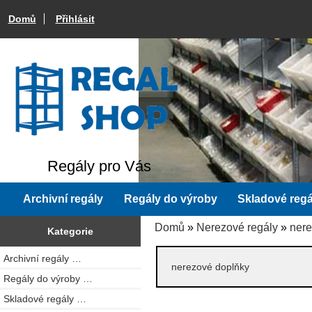
Domů
Přihlásit
Regály pro Vás
Archivní regály
Regály do výroby
Skladové regá
Domů
»
Nerezové regály
»
nere
Kategorie
Archivní regály …
nerezové doplňky
Regály do výroby …
Skladové regály …