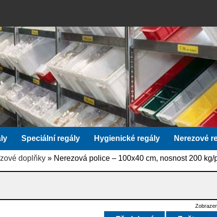
ly
Speciální regály
Hygienické regály
Nerezové r
zové doplňky
» Nerezová police – 100x40 cm, nosnost 200 kg/
Zobrazen