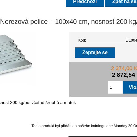
Předchozí
Zpět na s
Nerezová police – 100x40 cm, nosnost 200 kg
Kód:
E 1004
Zeptejte se
2 374,00 
2 872,54
nost 200 kg/pol včetně šroubů a matek.
Tento produkt byl přidán do našeho katalogu dne Monday 30 Oc