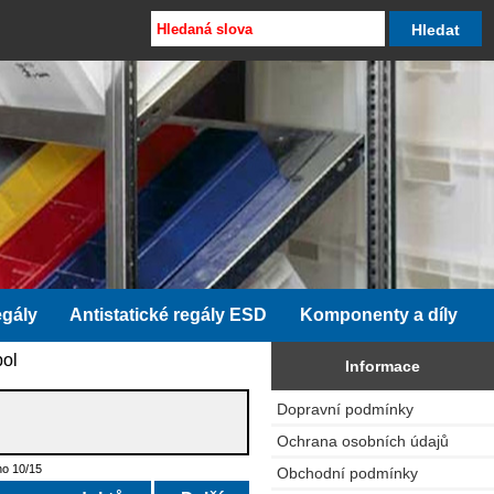
egály
Antistatické regály ESD
Komponenty a díly
pol
Informace
Dopravní podmínky
Ochrana osobních údajů
o 10/15
Obchodní podmínky